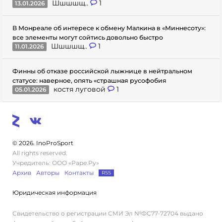
Шшшшщ..
1
13.01.2026
В Монреале об интересе к обмену Малкина в «Миннесоту»:
все элементы могут сойтись довольно быстро
Шшшшщ..
1
11.01.2026
Финны об отказе российской лыжнице в нейтральном
статусе: наверное, опять «страшная русофобия
костя луговой
1
05.01.2026
© 2026. InoProSport
All rights reserved.
Учредитель: ООО «Раре.Ру»
Архив
Авторы
Контакты
RSS
Юридическая информация
Свидетельство о регистрации СМИ Эл №ФС77-72704 выдано