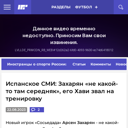
РАЗДЕЛЫ
ФУТБОЛ
Иностранцы о спорте России:
Статьи
Комменты
Новос
Испанское СМИ: Захарян «не какой-
то там середняк», его Хави звал на
тренировку
22.08.2023
2
Новый игрок «Сосьедада»
Арсен Захарян
- не какой-