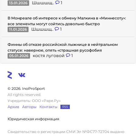
Шшшшщ..
1
13.01.2026
В Монреале об интересе к обмену Малкина в «Миннесоту»:
все элементы могут сойтись довольно быстро
Шшшшщ..
1
11.01.2026
Финны об отказе российской лыжнице в нейтральном
статусе: наверное, опять «страшная русофобия
костя луговой
1
05.01.2026
© 2026. InoProSport
All rights reserved.
Учредитель: ООО «Раре.Ру»
Архив
Авторы
Контакты
RSS
Юридическая информация
Свидетельство о регистрации СМИ Эл №ФС77-72704 выдано