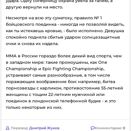
удара. Одну соперницу охрана увела за талию, а
другую вернули на место.
Несмотря на всю эту суматоху, правило № 1
бойцовского поединка - никогда не позволяй видеть,
как ты истекаешь кровью, - было исполнено. Девушка
спокойно подняла сбитые ударом солнцезащитные
очки и снова их надела.
ММА в России гораздо более дикий вид спорта, чем
в западном мире: такие промоушены, как One
Championship и Epic Fighting Championship,
устраивают самые разнообразные, в том числе
поражающие воображение бои: например, битва
порнозвезды с карликом, противостояние 55-летней
женщины с тощим 22-летним мужчиной или
поединок в лондонской телефонной будке - и это
только некоторые из них.
Перевод:
Дмитрий Жуков
Комментарии:
0