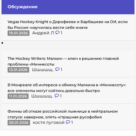
Обсуждение
Vegas Hockey Knight о Дорофееве и Барбашеве на ОИ, если
бы Россия «научилась вести себя иначе
Андрей Л
1
19.01.2026
The Hockey Writers: Малкин — ключ к решению главной
проблемы «Миннесоты
Шшшшщ..
1
13.01.2026
В Монреале об интересе к обмену Малкина в «Миннесоту»:
все элементы могут сойтись довольно быстро
Шшшшщ..
1
11.01.2026
Финны об отказе российской лыжнице в нейтральном
статусе: наверное, опять «страшная русофобия
костя луговой
1
05.01.2026