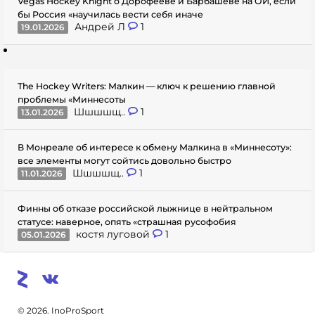
Vegas Hockey Knight о Дорофееве и Барбашеве на ОИ, если
бы Россия «научилась вести себя иначе
Андрей Л
1
19.01.2026
The Hockey Writers: Малкин — ключ к решению главной
проблемы «Миннесоты
Шшшшщ..
1
13.01.2026
В Монреале об интересе к обмену Малкина в «Миннесоту»:
все элементы могут сойтись довольно быстро
Шшшшщ..
1
11.01.2026
Финны об отказе российской лыжнице в нейтральном
статусе: наверное, опять «страшная русофобия
костя луговой
1
05.01.2026
© 2026. InoProSport