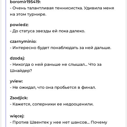
boromir195419:
- Очень талантливая теннисистка. Удивила меня
на этом турнире.
powiedz:
- До статуса звезды ей пока далеко.
czarnyminio:
- Интересно будет понаблюдать за ней дальше.
dzodaj:
- Никогда о ней раньше не слышал... Что за
Шнайдер?
yview:
- Не ожидал, что она пробьется в финал.
Zsodjick:
- Кажется, соперники ее недооценили.
więcej:
- Против Швентек у нее нет шансов... Почему