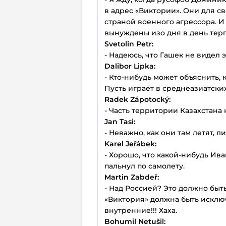
в адрес «Виктории». Они для с
страной военного агрессора. 
вынуждены изо дня в день терп
Svetolin Petr:
- Надеюсь, что Гашек не видел 
Dalibor Lipka:
- Кто-нибудь может объяснить,
Пусть играет в среднеазиатских
Radek Zápotocký:
- Часть территории Казахстана н
Jan Tasi:
- Неважно, как они там летят, 
Karel Jeřábek:
- Хорошо, что какой-нибудь Ив
пальнул по самолету.
Martin Zabdeř:
- Над Россией? Это должно быт
«Виктория» должна быть исклю
внутренние!!! Хаха.
Bohumil Netušil: