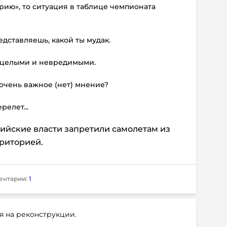
орию», то ситуация в таблице чемпионата
редставляешь, какой ты мудак.
й целыми и невредимыми.
о очень важное (нет) мнение?
елет...
сийские власти запретили самолетам из
рриторией.
ентарии:
1
я на реконструкции.