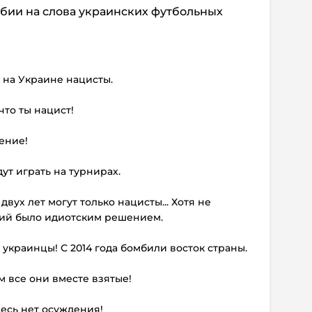
бии на слова украинских футбольных
о на Украине нацисты.
 что ты нацист!
ение!
дут играть на турнирах.
двух лет могут только нацисты... Хотя не
ний было идиотским решением.
 украинцы! С 2014 года бомбили восток страны.
м все они вместе взятые!
десь нет осуждения!