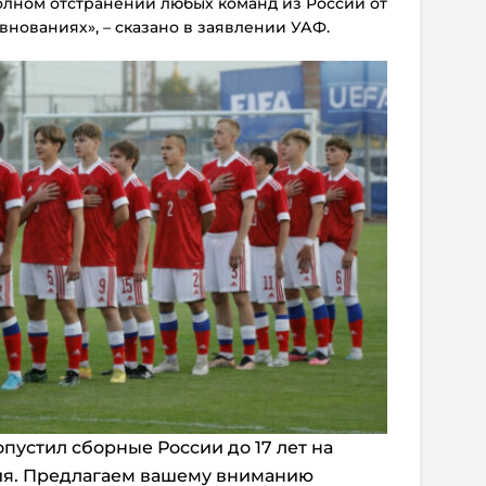
лном отстранении любых команд из России от
нованиях», – сказано в заявлении УАФ.
пустил сборные России до 17 лет на
я. Предлагаем вашему вниманию