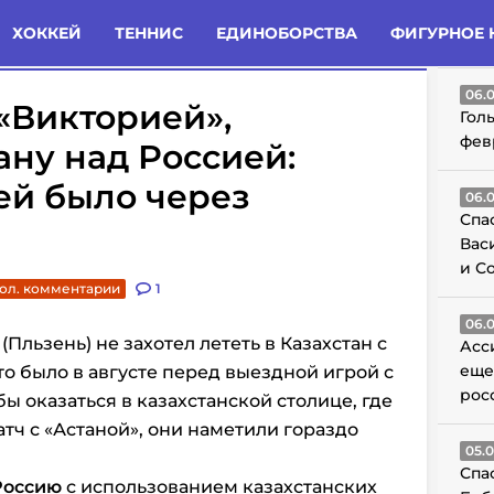
татьи
Комменты
Новости
ХОККЕЙ
ТЕННИС
ЕДИНОБОРСТВА
ФИГУРНОЕ 
ГО
06.
 «Викторией»,
Гол
фев
ану над Россией:
ей было через
06.
Спа
Вас
и С
ол. комментарии
1
06.
Пльзень) не захотел лететь в Казахстан с
Асс
еще
то было в августе перед выездной игрой с
рос
ы оказаться в казахстанской столице, где
тч с «Астаной», они наметили гораздо
05.
Спа
Россию
с использованием казахстанских