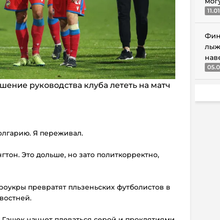
мог
11.0
Фин
лыж
нав
05.0
ение руководства клуба лететь на матч
олгарию. Я переживал.
гтон. Это дольше, но зато политкорректно,
вроукры превратят пльзеньских футболистов в
востней.
к Гашек начнет плеваться серой и проклятиями