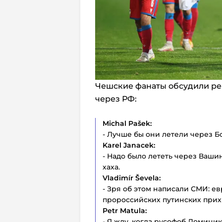
Чешские фанаты обсудили реш
через РФ:
Michal Pašek:
- Лучше бы они летели через Б
Karel Janacek:
- Надо было лететь через Вашин
хаха.
Vladimír Ševela:
- Зря об этом написали СМИ: е
пророссийских путинских прих
Petr Matula:
- Я жду, когда русофоб Домини