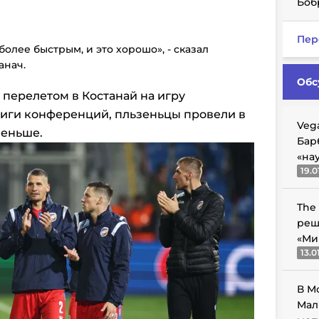
Боб
Пер
более быстрым, и это хорошо», - сказал
анач.
Обс
 перелетом в Костанай на игру
иги конференций, пльзеньцы провели в
Veg
меньше.
Бар
«на
19.0
The
реш
«Ми
13.0
В М
Мал