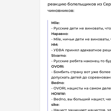
реакцию болельщиков из Сер
чиновников:
Mile:
- Русские дети не виноваты, чт
Наравно:
- Mile, ничьи дети не виноваты,
HM:
- УЕФА принял адекватное реш
Stvarno:
- Русские ребята наконец-то бу
OVORI:
- Бомбить страну вот уже более 
допускать детей до соревнова
Bedno:
- OVORI, нацисты на самом деле
HOWW:
- Bedno, вы больший нацист, че
sike:
- Нацист защищает нацистов, з