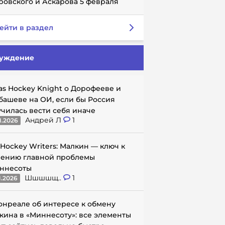
ровского и Аскарова 5 февраля
ейти в раздел
уждение
as Hockey Knight о Дорофееве и
башеве на ОИ, если бы Россия
училась вести себя иначе
Андрей Л
1
1.2026
 Hockey Writers: Малкин — ключ к
ению главной проблемы
ннесоты
Шшшшщ..
1
1.2026
онреале об интересе к обмену
кина в «Миннесоту»: все элементы