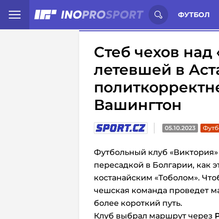
Иностранцы о спорте России:
С
ФУТБОЛ
Стеб чехов над
летевшей в Аст
политкорректн
Вашингтон
05.10.2023
Футб
Футбольный клуб «Виктория» (
пересадкой в Болгарии, как э
костанайским «Тоболом». Чтоб
чешская команда проведет ма
более короткий путь.
Клуб выбрал маршрут через