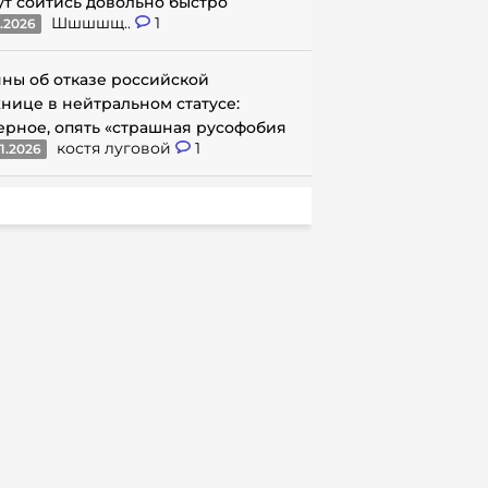
ут сойтись довольно быстро
Шшшшщ..
1
1.2026
ны об отказе российской
нице в нейтральном статусе:
ерное, опять «страшная русофобия
костя луговой
1
1.2026