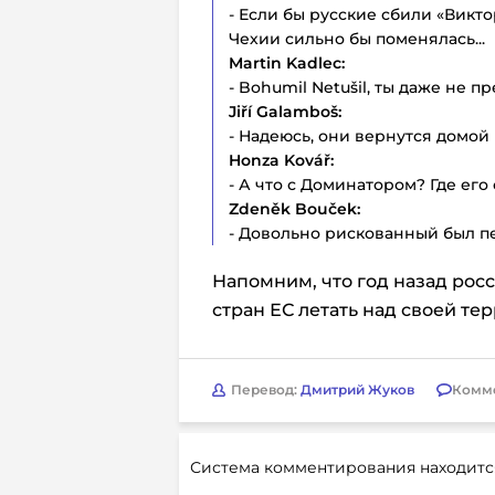
- Если бы русские сбили «Викт
Чехии сильно бы поменялась...
Martin Kadlec:
- Bohumil Netušil, ты даже не п
Jiří Galamboš:
- Надеюсь, они вернутся домо
Honza Kovář:
- А что с Доминатором? Где ег
Zdeněk Bouček:
- Довольно рискованный был пер
Напомним, что год назад рос
стран ЕС летать над своей те
Перевод:
Дмитрий Жуков
Комм
Система комментирования находитс