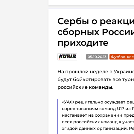
Сербы о реакци
сборных России 
приходите
05.10.2023
Футбол. ко
На прошлой неделе в Украинс
будут бойкотировать все турн
российские команды
.
«УАФ решительно осуждает ре
соревнованиям команд U17 из 
настаивает на сохранении пр
всех российских команд к уча
эгидой данных организаций. Р