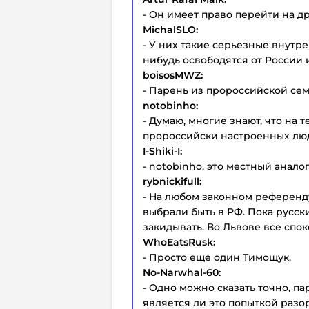
- Он имеет право перейти на д
MichalSLO:
- У них такие серьезные внутре
нибудь освободятся от России и
boisosMWZ:
- Парень из пророссийской сем
notobinho:
- Думаю, многие знают, что на 
пророссийски настроенных люд
I-Shiki-I:
- notobinho, это местный анало
rybnickifull:
- На любом законном референ
выбрали быть в РФ. Пока русск
закидывать. Во Львове все споко
WhoEatsRusk:
- Просто еще один Тимощук.
No-Narwhal-60:
- Одно можно сказать точно, п
является ли это попыткой разор