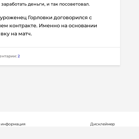
 заработать деньги, и так посоветовал.
ы уроженец Горловки договорился с
нем контракте. Именно на основании
вку на матч.
ентарии:
2
 информация
Дисклеймер
о о регистрации СМИ Эл №ФС77-72704
Редакция не несет ответ