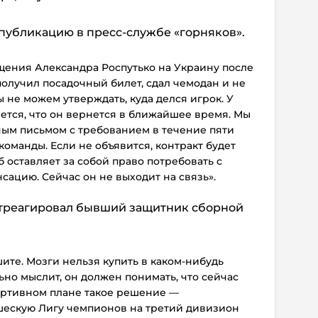
 публикацию в пресс-службе «горняков».
ения Александра Роспутько на Украину после
получил посадочный билет, сдал чемодан и не
ы не можем утверждать, куда делся игрок. У
ется, что он вернется в ближайшее время. Мы
ным письмом с требованием в течение пяти
оманды. Если не объявится, контракт будет
б оставляет за собой право потребовать с
ацию. Сейчас он не выходит на связь».
 отреагировал бывший защитник сборной
шите. Мозги нельзя купить в каком-нибудь
ьно мыслит, он должен понимать, что сейчас
портивном плане такое решение —
шескую Лигу чемпионов на третий дивизион