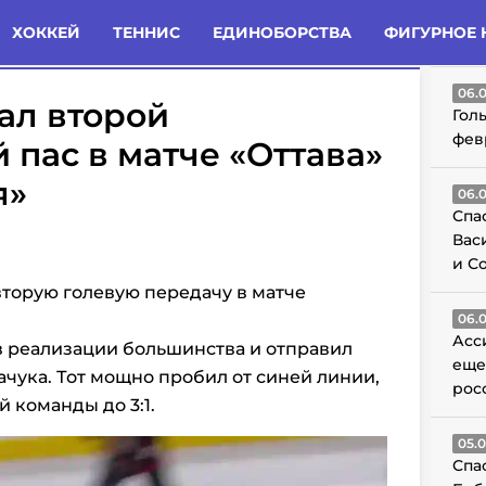
татьи
Комменты
Новости
ХОККЕЙ
ТЕННИС
ЕДИНОБОРСТВА
ФИГУРНОЕ 
ГО
06.
ал второй
Гол
фев
 пас в матче «Оттава»
я»
06.
Спа
Вас
и С
торую голевую передачу в матче
06.
Асс
в реализации большинства и отправил
еще
чука. Тот мощно пробил от синей линии,
рос
 команды до 3:1.
05.
Спа