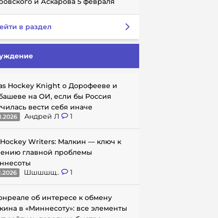
ровского и Аскарова 5 февраля
ейти в раздел
уждение
as Hockey Knight о Дорофееве и
башеве на ОИ, если бы Россия
училась вести себя иначе
Андрей Л
1
1.2026
 Hockey Writers: Малкин — ключ к
ению главной проблемы
ннесоты
Шшшшщ..
1
1.2026
онреале об интересе к обмену
кина в «Миннесоту»: все элементы