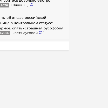
ут сойтись довольно быстро
Шшшшщ..
1
1.2026
ны об отказе российской
нице в нейтральном статусе:
ерное, опять «страшная русофобия
костя луговой
1
1.2026