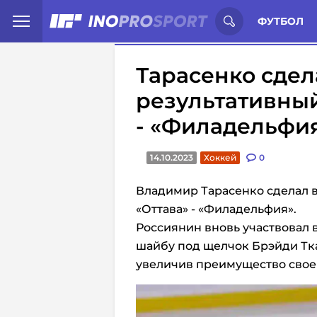
Иностранцы о спорте России:
С
ФУТБОЛ
Тарасенко сдел
результативный
- «Филадельфи
14.10.2023
Хоккей
0
Владимир Тарасенко сделал в
«Оттава» - «Филадельфия».
Россиянин вновь участвовал 
шайбу под щелчок Брэйди Тка
увеличив преимущество своей