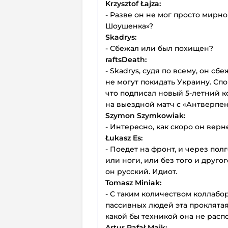
Krzysztof Łajza:
- Разве он не мог просто мирно
Шоушенка»?
Skadrys:
- Сбежал или был похищен?
raftsDeath:
- Skadrys, судя по всему, он сб
не могут покидать Украину. Спо
что подписал новый 5-летний к
на выездной матч с «Антверпен
Szymon Szymkowiak:
- Интересно, как скоро он вер
Łukasz Es:
- Поедет на фронт, и через пол
или ноги, или без того и другог
он русский. Идиот.
Tomasz Miniak:
- С таким количеством коллабо
пассивных людей эта проклятая
какой бы техникой она не распо
Artur Rafał Maik: