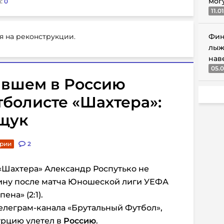
мог
:
0
11.0
я на реконструкции.
Фин
лыж
нав
05.0
авшем в Россию
болисте «Шахтера»:
щук
арии
2
Шахтера» Александр Роспутько не
аину после матча Юношеской лиги УЕФА
на» (2:1).
елеграм-канала «Брутальный Футбол»,
урцию улетел в
Россию
.