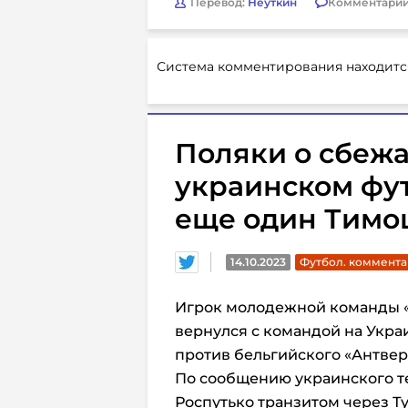
Перевод:
Неуткин
Комментарии
Система комментирования находитс
Поляки о сбеж
украинском фут
еще один Тимо
14.10.2023
Футбол. коммент
Игрок молодежной команды «
вернулся с командой на Укр
против бельгийского «Антверпе
По сообщению украинского т
Роспутько транзитом через Т