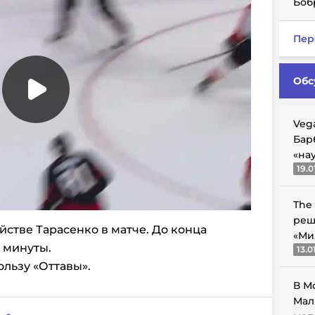
Боб
Пер
Обс
Veg
Бар
«на
19.0
The
реш
йстве Тарасенко в матче. До конца
«Ми
 минуты.
13.0
ользу «Оттавы».
В М
Мал