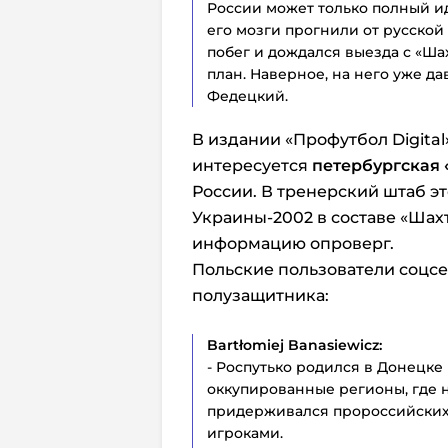
России может только полный иди
его мозги прогнили от русской
побег и дождался выезда с «Ша
план. Наверное, на него уже да
Федецкий.
В издании «Профутбол Digita
интересуется
петербургская 
России. В тренерский штаб э
Украины-2002 в составе «Шахт
информацию опроверг.
Польские пользователи соцс
полузащитника:
Bartłomiej Banasiewicz:
- Роспутько родился в Донецке 
оккупированные регионы, где н
придерживался пророссийских 
игроками.