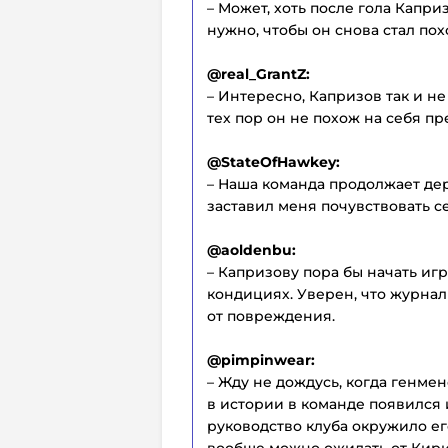
– Может, хоть после гола Капр
нужно, чтобы он снова стал пох
@real_GrantZ:
– Интересно, Капризов так и н
тех пор он не похож на себя пр
@StateOfHawkey:
– Наша команда продолжает дер
заставил меня почувствовать се
@aoldenbu:
– Капризову пора бы начать игр
кондициях. Уверен, что журнал
от повреждения.
@pimpinwear:
– Жду не дождусь, когда генме
в истории в команде появился 
руководство клуба окружило е
вообще можно ожидать от Кирил