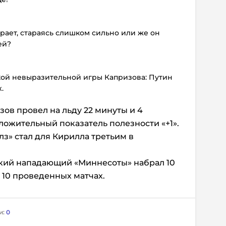
рает, стараясь слишком сильно или же он
ей?
кой невыразительной игры Капризова: Путин
.
ов провел на льду 22 минуты и 4
ложительный показатель полезности «+1».
лз» стал для Кирилла третьим в
кий нападающий «Миннесоты» набрал 10
в 10 проведенных матчах.
и:
0