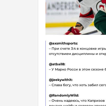
@axsmithsports:
– При счете 3:4 в концовке иг
отсутствием дисциплины и отк
@atball8:
– У Марко Росси в этом сезоне 
@jeekywithit:
– Слава богу, что хоть забил сег
@RandomlyWild:
– Очень надеюсь, что Капризов 
вонзил шайбу в голевом эпизод