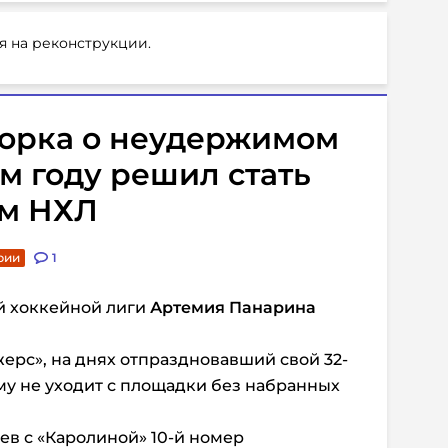
я на реконструкции.
орка о неудержимом
ом году решил стать
м НХЛ
рии
1
й хоккейной лиги
Артемия Панарина
рс», на днях отпраздновавший свой 32-
у не уходит с площадки без набранных
в с «Каролиной» 10-й номер