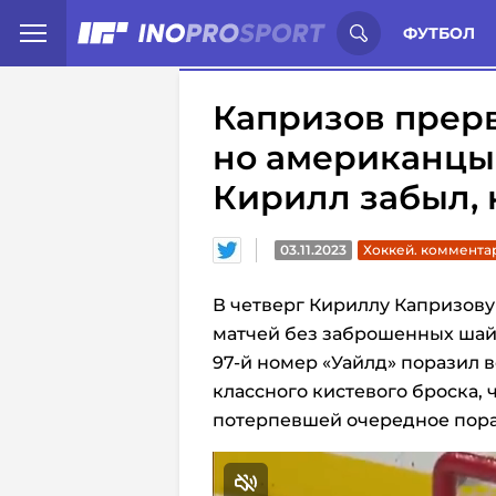
Иностранцы о спорте России:
С
ФУТБОЛ
Капризов прерв
но американцы
Кирилл забыл, 
03.11.2023
Хоккей. коммента
В четверг Кириллу Капризову
матчей без заброшенных шай
97-й номер «Уайлд» поразил 
классного кистевого броска, 
потерпевшей очередное пораж