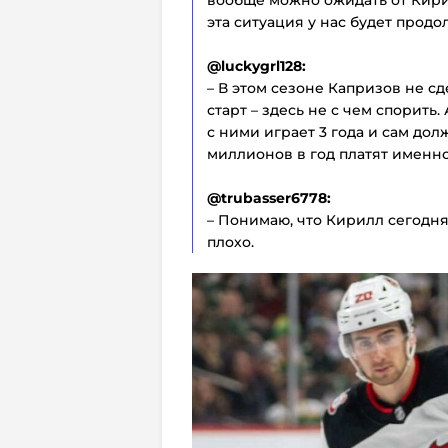
эта ситуация у нас будет продол
@luckygrl128:
– В этом сезоне Капризов не с
старт – здесь не с чем спорить
с ними играет 3 года и сам дол
миллионов в год платят именно 
@trubasser6778:
– Понимаю, что Кирилл сегодня
плохо.