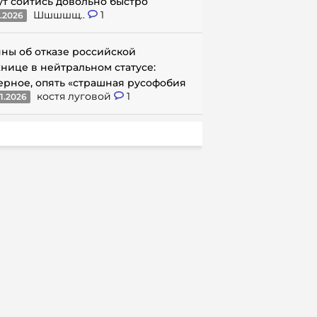
ут сойтись довольно быстро
Шшшшщ..
1
1.2026
ны об отказе российской
нице в нейтральном статусе:
ерное, опять «страшная русофобия
костя луговой
1
1.2026