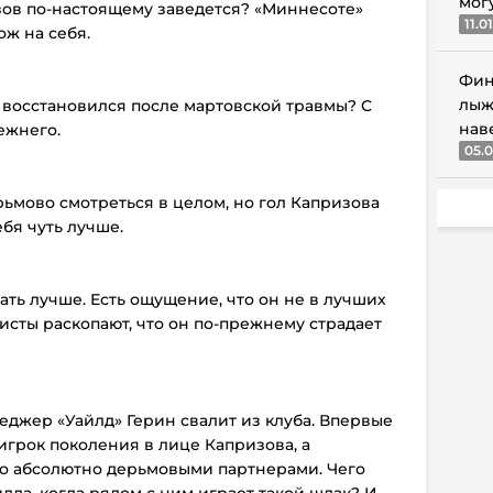
мог
изов по-настоящему заведется? «Миннесоте»
11.0
ож на себя.
Фин
лыж
е восстановился после мартовской травмы? С
нав
ежнего.
05.0
ьмово смотреться в целом, но гол Капризова
бя чуть лучше.
ать лучше. Есть ощущение, что он не в лучших
исты раскопают, что он по-прежнему страдает
неджер «Уайлд» Герин свалит из клуба. Впервые
игрок поколения в лице Капризова, а
го абсолютно дерьмовыми партнерами. Чего
ла, когда рядом с ним играет такой шлак? И