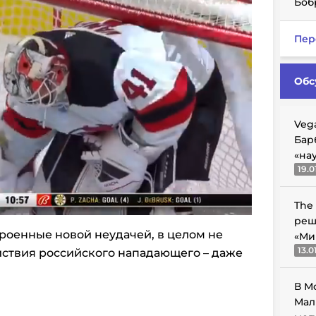
Боб
Пер
Обс
Veg
Бар
«на
19.0
The
реш
роенные новой неудачей, в целом не
«Ми
13.0
ствия российского нападающего – даже
В М
Мал