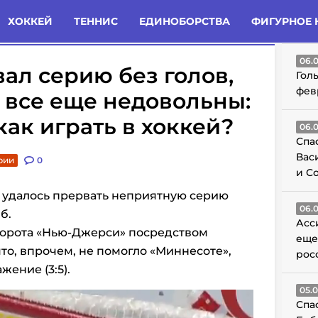
татьи
Комменты
Новости
ХОККЕЙ
ТЕННИС
ЕДИНОБОРСТВА
ФИГУРНОЕ 
ГО
06.
ал серию без голов,
Гол
фев
 все еще недовольны:
как играть в хоккей?
06.
Спа
Вас
рии
0
и С
 удалось прервать неприятную серию
06.
б.
Асс
ворота «Нью-Джерси» посредством
еще
что, впрочем, не помогло «Миннесоте»,
рос
ение (3:5).
05.
Спа