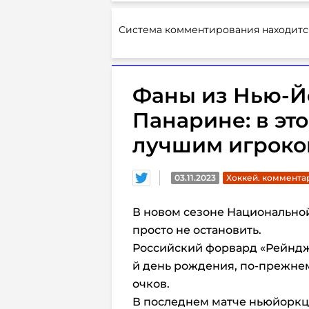
Система комментирования находитс
Фаны из Нью-Й
Панарине: в эт
лучшим игроко
03.11.2023
Хоккей. коммента
В новом сезоне Национально
просто не остановить.
Российский форвард «Рейндже
й день рождения, по-прежнем
очков.
В последнем матче ньюйоркце