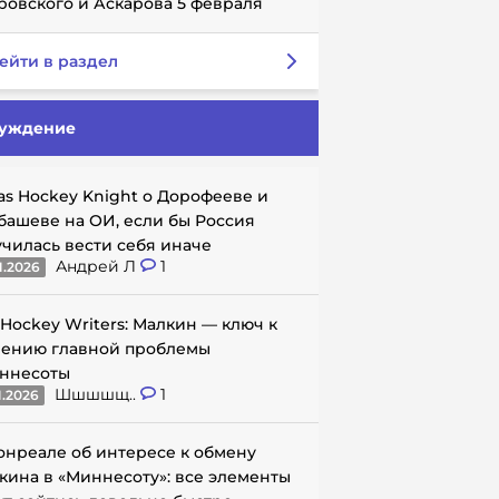
ровского и Аскарова 5 февраля
ейти в раздел
уждение
as Hockey Knight о Дорофееве и
башеве на ОИ, если бы Россия
училась вести себя иначе
Андрей Л
1
1.2026
 Hockey Writers: Малкин — ключ к
ению главной проблемы
ннесоты
Шшшшщ..
1
1.2026
онреале об интересе к обмену
кина в «Миннесоту»: все элементы