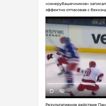
«синерубашечников» записал 
эффектно отпасовав с бекхэн
Результативное действие Па