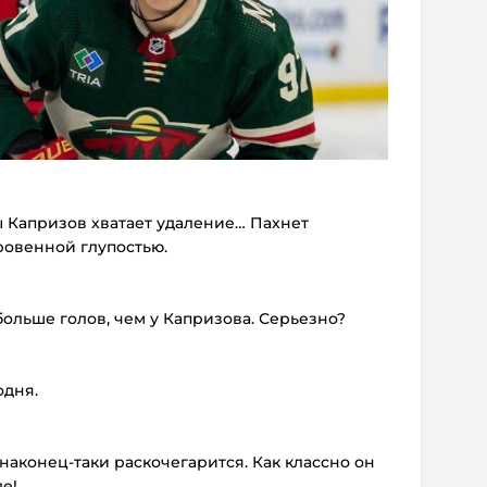
ры Капризов хватает удаление… Пахнет
ровенной глупостью.
больше голов, чем у Капризова. Серьезно?
одня.
наконец-таки раскочегарится. Как классно он
е!