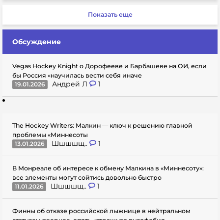
Показать еще
Обсуждение
Vegas Hockey Knight о Дорофееве и Барбашеве на ОИ, если
бы Россия «научилась вести себя иначе
Андрей Л
1
19.01.2026
The Hockey Writers: Малкин — ключ к решению главной
проблемы «Миннесоты
Шшшшщ..
1
13.01.2026
В Монреале об интересе к обмену Малкина в «Миннесоту»:
все элементы могут сойтись довольно быстро
Шшшшщ..
1
11.01.2026
Финны об отказе российской лыжнице в нейтральном