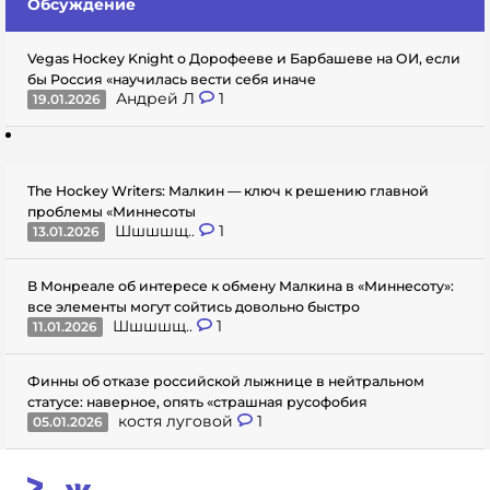
Обсуждение
Vegas Hockey Knight о Дорофееве и Барбашеве на ОИ, если
бы Россия «научилась вести себя иначе
Андрей Л
1
19.01.2026
The Hockey Writers: Малкин — ключ к решению главной
проблемы «Миннесоты
Шшшшщ..
1
13.01.2026
В Монреале об интересе к обмену Малкина в «Миннесоту»:
все элементы могут сойтись довольно быстро
Шшшшщ..
1
11.01.2026
Финны об отказе российской лыжнице в нейтральном
статусе: наверное, опять «страшная русофобия
костя луговой
1
05.01.2026