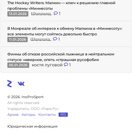
The Hockey Writers: Малкин — ключ к решению главной
проблемы «Миннесоты
Шшшшщ..
1
13.01.2026
В Монреале об интересе к обмену Малкина в «Миннесоту»:
все элементы могут сойтись довольно быстро
Шшшшщ..
1
11.01.2026
Финны об отказе российской лыжнице в нейтральном
статусе: наверное, опять «страшная русофобия
костя луговой
1
05.01.2026
© 2026. InoProSport
All rights reserved.
Учредитель: ООО «Раре.Ру»
Архив
Авторы
Контакты
RSS
Юридическая информация