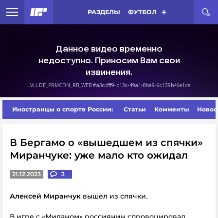
РАЗДЕЛЫ
ФУТБОЛ
Иностранцы о спорте России:
Статьи
Комменты
Новос
В Бергамо о «вышедшем из спячки»
Миранчуке: уже мало кто ожидал
21.12.2023
3
Алексей Миранчук
вышел из спячки.
В игре с «Миланом» россиянин спровоцировал