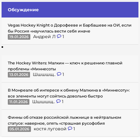
Обсуждение
Vegas Hockey Knight о Дорофееве и Барбашеве на ОИ, если
бы Россия «научилась вести себя иначе
Андрей Л
1
19.01.2026
The Hockey Writers: Малкин — ключ к решению главной
проблемы «Миннесоты
Шшшшщ..
1
13.01.2026
В Монреале об интересе к обмену Малкина в «Миннесоту»:
все элементы могут сойтись довольно быстро
Шшшшщ..
1
11.01.2026
Финны об отказе российской лыжнице в нейтральном
статусе: наверное, опять «страшная русофобия
костя луговой
1
05.01.2026