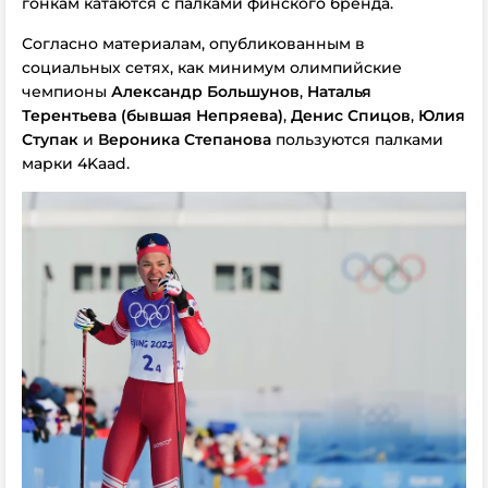
гонкам катаются с палками финского бренда.
Согласно материалам, опубликованным в
социальных сетях, как минимум олимпийские
чемпионы
Александр Большунов
,
Наталья
Терентьева (бывшая Непряева)
,
Денис Спицов
,
Юлия
Ступак
и
Вероника Степанова
пользуются палками
марки 4Kaad.