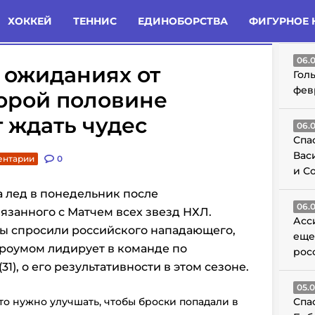
татьи
Комменты
Новости
ХОККЕЙ
ТЕННИС
ЕДИНОБОРСТВА
ФИГУРНОЕ 
ГО
06.
 ожиданиях от
Гол
фев
торой половине
т ждать чудес
06.
Спа
Вас
ентарии
0
и С
 лед в понедельник после
06.
язанного с Матчем всех звезд НХЛ.
Асс
ы спросили российского нападающего,
еще
троумом лидирует в команде по
рос
1), о его результативности в этом сезоне.
05.
что нужно улучшать, чтобы броски попадали в
Спа