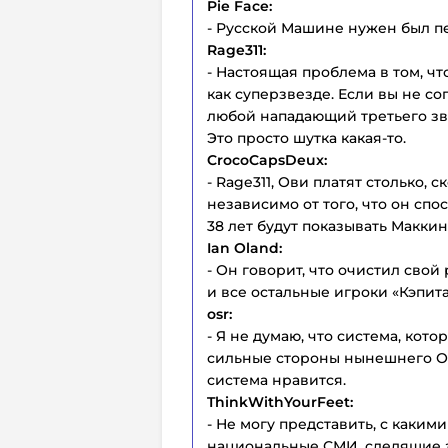
Pie Face:
- Русской Машине нужен был п
Rage311:
- Настоящая проблема в том, что
как суперзвезде. Если вы не со
любой нападающий третьего зве
Это просто шутка какая-то.
CrocoCapsDeux:
- Rage311, Ови платят столько, 
независимо от того, что он спо
38 лет будут показывать Маккин
Ian Oland:
- Он говорит, что очистил свой
и все остальные игроки «Кэпита
osr:
- Я не думаю, что система, кот
сильные стороны нынешнего Ове
система нравится.
ThinkWithYourFeet:
- Не могу представить, с каки
национальные СМИ, следящие за