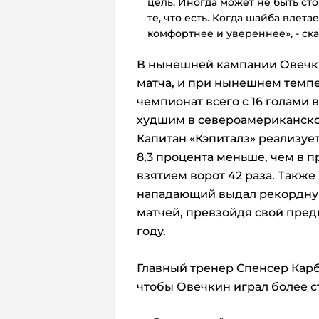
цель. Иногда может не быть ст
те, что есть. Когда шайба влета
комфортнее и увереннее», - ск
В нынешней кампании Овечки
матча, и при нынешнем темп
чемпионат всего с 16 голами в
худшим в североамериканско
Капитан «Кэпиталз» реализует
8,3 процента меньше, чем в п
взятием ворот 42 раза. Также
нападающий выдал рекордную
матчей, превзойдя свой преды
году.
Главный тренер Спенсер Кар
чтобы Овечкин играл более с