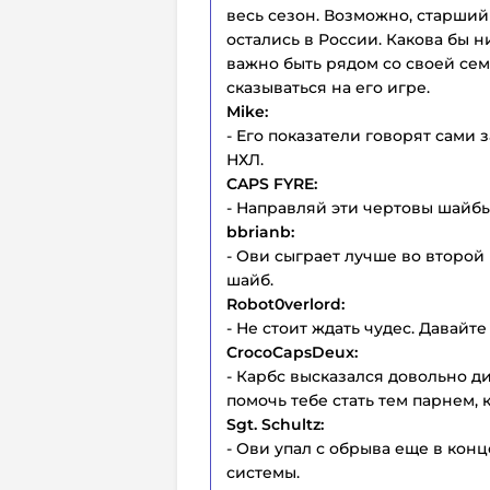
весь сезон. Возможно, старший
остались в России. Какова бы 
важно быть рядом со своей семь
сказываться на его игре.
Mike:
- Его показатели говорят сами 
НХЛ.
CAPS FYRE:
- Направляй эти чертовы шайбы 
bbrianb:
- Ови сыграет лучше во второй 
шайб.
Robot0verlord:
- Не стоит ждать чудес. Давайте
CrocoCapsDeux:
- Карбс высказался довольно ди
помочь тебе стать тем парнем, 
Sgt. Schultz:
- Ови упал с обрыва еще в кон
системы.