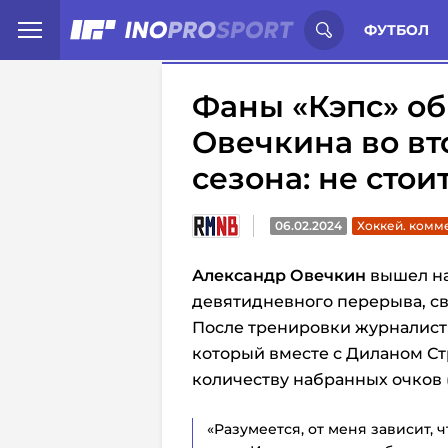
Иностранцы о спорте России:
С
ФУТБОЛ
Фаны «Кэпс» об
Овечкина во в
сезона: не стои
06.02.2024
Хоккей. комм
Александр Овечкин
вышел на
девятидневного перерыва, св
После тренировки журналист
который вместе с Диланом С
количеству набранных очков (3
«Разумеется, от меня зависит, 