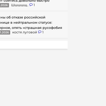
ут сойтись довольно быстро
Шшшшщ..
1
1.2026
ны об отказе российской
нице в нейтральном статусе:
ерное, опять «страшная русофобия
костя луговой
1
1.2026