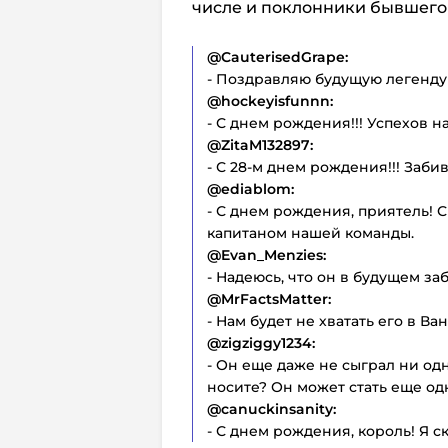
числе и поклонники бывшего 
@CauterisedGrape:
- Поздравляю будущую легенду
@hockeyisfunnn:
- С днем рождения!!! Успехов на
@ZitaM132897:
- С 28-м днем рождения!!! Забив
@ediablom:
- С днем рождения, приятель! 
капитаном нашей команды.
@Evan_Menzies:
- Надеюсь, что он в будущем за
@MrFactsMatter:
- Нам будет не хватать его в Ва
@zigziggy1234:
- Он еще даже не сыграл ни одн
носите? Он может стать еще од
@canuckinsanity:
- С днем рождения, король! Я с