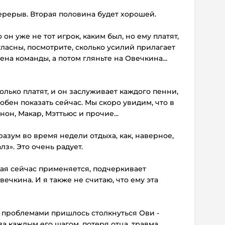
ерерыв. Вторая половина будет хорошей.
 он уже не тот игрок, каким был, но ему платят,
гласны, посмотрите, сколько усилий прилагает
на команды, а потом гляньте на Овечкина...
сколько платят, и он заслуживает каждого пенни,
собен показать сейчас. Мы скоро увидим, что в
нон, Макар, Мэттьюс и прочие...
 разум во время недели отдыха, как, наверное,
лз». Это очень радует.
орая сейчас применяется, подчеркивает
чкина. И я также не считаю, что ему эта
ми проблемами пришлось столкнуться Ови -
 каждым его шагом, потеря отца, травма