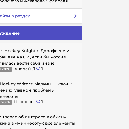
ровского и Аскарова 5 февраля
ейти в раздел
уждение
as Hockey Knight о Дорофееве и
башеве на ОИ, если бы Россия
училась вести себя иначе
Андрей Л
1
1.2026
 Hockey Writers: Малкин — ключ к
ению главной проблемы
ннесоты
Шшшшщ..
1
1.2026
онреале об интересе к обмену
кина в «Миннесоту»: все элементы