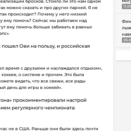
мог
реализации бросков. Стоило ли это нам одной
11.0
ак можно сказать и про других парней. Я не
так происходит? Почему у него низкий
у ему помочь? Сейчас мы работаем над
Фин
ут ему помочь больше забивать в равных
лыж
эпс».
нав
05.0
 пошел Ови на пользу, и российская
ел время с друзьями и наслаждался отдыхом»,
 хоккее, о системе и прочем. Это была
ожете видеть, что все свежи, все рады
ый день для игры в хоккей».
тона» прокомментировали настрой
ием регулярного чемпионата:
ейчас не в США. Раньше они были здесь почти