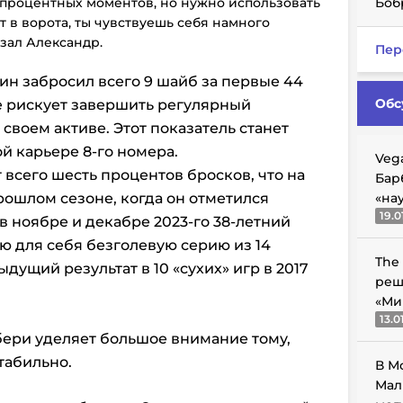
опроцентных моментов, но нужно использовать
Боб
ет в ворота, ты чувствуешь себя намного
азал Александр.
Пер
н забросил всего 9 шайб за первые 44
Обс
е рискует завершить регулярный
 своем активе. Этот показатель станет
й карьере 8-го номера.
Veg
 всего шесть процентов бросков, что на
Бар
рошлом сезоне, когда он отметился
«на
19.0
 в ноябре и декабре 2023-го 38-летний
 для себя безголевую серию из 14
The
дущий результат в 10 «сухих» игр в 2017
реш
«Ми
13.0
бери уделяет большое внимание тому,
табильно.
В М
Мал