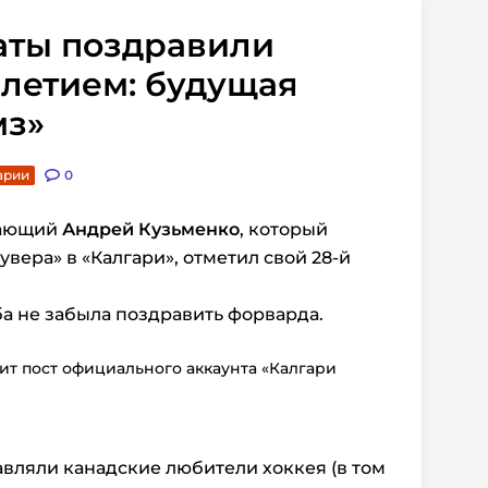
аты поздравили
-летием: будущая
мз»
арии
0
дающий
Андрей Кузьменко
, который
вера» в «Калгари», отметил свой 28-й
ба не забыла поздравить форварда.
сит пост официального аккаунта «Калгари
авляли канадские любители хоккея (в том