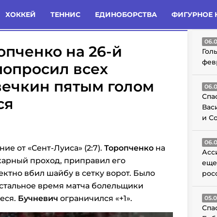
татьи
Комменты
Новости
ХОККЕЙ
ТЕННИС
ЕДИНОБОРСТВА
ФИГУРНОЕ 
ГО
06.
опченко на 26-й
Гол
фев
попросил всех
вечкин пятым голом
06.
Спа
ся
Вас
и С
06.
е от «Сент-Луиса» (2:7).
Торопченко
на
Асс
арный проход, приправил его
еще
тно вбил шайбу в сетку ворот. Было
рос
остальное время матча болельщики
еся.
Бучневич
ограничился «+1».
05.
Спа