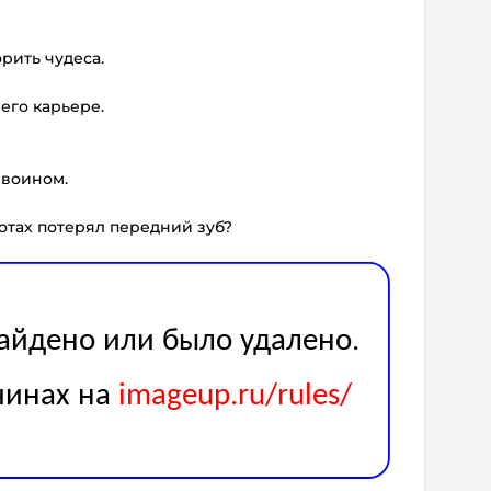
орить чудеса.
 его карьере.
 воином.
ротах потерял передний зуб?