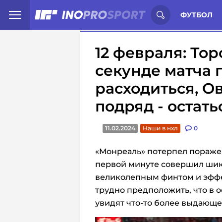
Иностранцы о спорте России:
С
ФУТБОЛ
12 февраля: Тор
секунде матча 
расходиться, О
подряд - остать
11.02.2024
Наши в нхл
0
«Монреаль» потерпел поражени
первой минуте совершил шик
великолепным финтом и эффек
трудно предположить, что в 
увидят что-то более выдающе