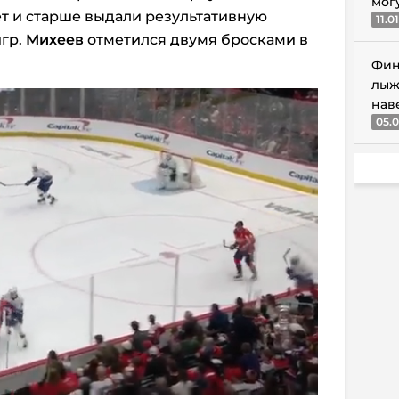
мог
ет и старше выдали результативную
11.0
игр.
Михеев
отметился двумя бросками в
Фин
лыж
нав
05.0