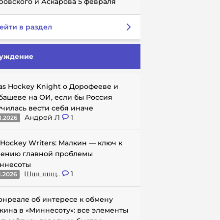
ровского и Аскарова 5 февраля
ейти в раздел
уждение
as Hockey Knight о Дорофееве и
башеве на ОИ, если бы Россия
училась вести себя иначе
Андрей Л
1
1.2026
 Hockey Writers: Малкин — ключ к
ению главной проблемы
ннесоты
Шшшшщ..
1
1.2026
онреале об интересе к обмену
кина в «Миннесоту»: все элементы