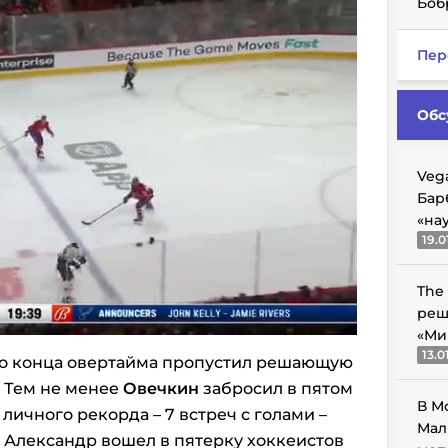
Боб
Пер
Обс
Veg
Бар
«на
19.0
The
реш
«Ми
13.0
 до конца овертайма пропустил решающую
. Тем не менее
Овечкин
забросил в пятом
В М
личного рекорда – 7 встреч с голами –
Мал
е Александр вошел в пятерку хоккеистов