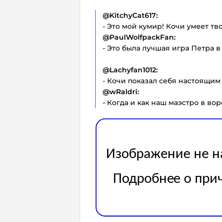
@KitchyCat617:
- Это мой кумир! Кочи умеет тв
@PaulWolfpackFan:
- Это была лучшая игра Петра в
@Lachyfan1012:
- Кочи показал себя настоящим
@wRaldri:
- Когда и как наш маэстро в во