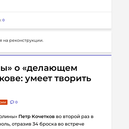
:
0
я на реконструкции.
ы» о «делающем
кове: умеет творить
рии
0
ролины»
Петр Кочетков
во второй раз в
оль, отразив 34 броска во встрече