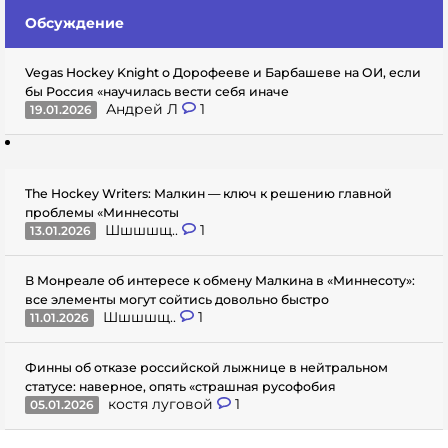
Обсуждение
Vegas Hockey Knight о Дорофееве и Барбашеве на ОИ, если
бы Россия «научилась вести себя иначе
Андрей Л
1
19.01.2026
The Hockey Writers: Малкин — ключ к решению главной
проблемы «Миннесоты
Шшшшщ..
1
13.01.2026
В Монреале об интересе к обмену Малкина в «Миннесоту»:
все элементы могут сойтись довольно быстро
Шшшшщ..
1
11.01.2026
Финны об отказе российской лыжнице в нейтральном
статусе: наверное, опять «страшная русофобия
костя луговой
1
05.01.2026