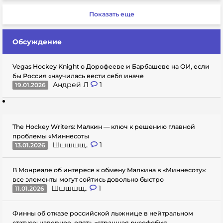
Показать еще
Обсуждение
Vegas Hockey Knight о Дорофееве и Барбашеве на ОИ, если
бы Россия «научилась вести себя иначе
Андрей Л
1
19.01.2026
The Hockey Writers: Малкин — ключ к решению главной
проблемы «Миннесоты
Шшшшщ..
1
13.01.2026
В Монреале об интересе к обмену Малкина в «Миннесоту»:
все элементы могут сойтись довольно быстро
Шшшшщ..
1
11.01.2026
Финны об отказе российской лыжнице в нейтральном
статусе: наверное, опять «страшная русофобия