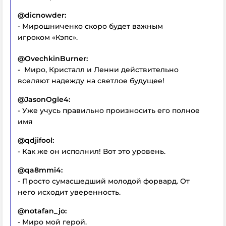
@dicnowder:
- Мирошниченко скоро будет важным
игроком «Кэпс».
@OvechkinBurner:
- Миро, Кристалл и Ленни действительно
вселяют надежду на светлое будущее!
@JasonOgle4:
- Уже учусь правильно произносить его полное
имя
@qdjifool:
- Как же он исполнил! Вот это уровень.
@qa8mmi4:
- Просто сумасшедший молодой форвард. От
него исходит уверенность.
@notafan_jo:
- Миро мой герой.