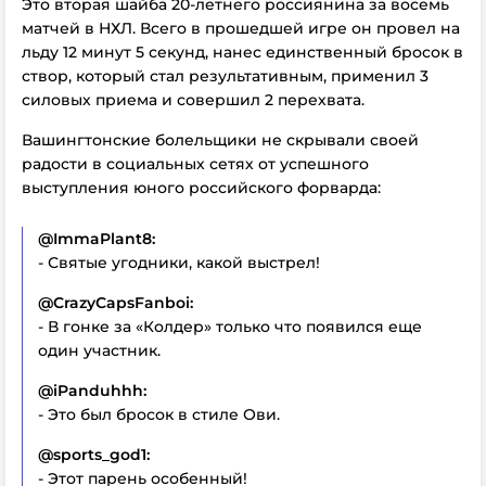
Это вторая шайба 20-летнего россиянина за восемь
матчей в НХЛ. Всего в прошедшей игре он провел на
льду 12 минут 5 секунд, нанес единственный бросок в
створ, который стал результативным, применил 3
силовых приема и совершил 2 перехвата.
Вашингтонские болельщики не скрывали своей
радости в социальных сетях от успешного
выступления юного российского форварда:
@ImmaPlant8:
- Святые угодники, какой выстрел!
@CrazyCapsFanboi:
- В гонке за «Колдер» только что появился еще
один участник.
@iPanduhhh:
- Это был бросок в стиле Ови.
@sports_god1:
- Этот парень особенный!