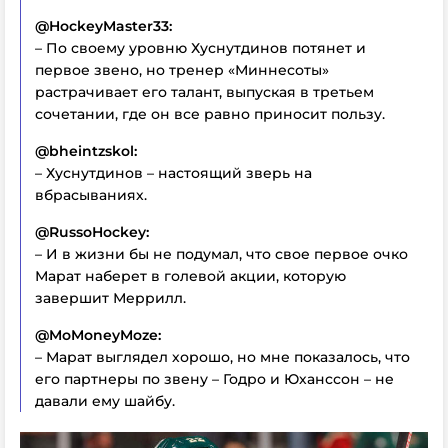
@HockeyMaster33:
– По своему уровню Хуснутдинов потянет и
первое звено, но тренер «Миннесоты»
растрачивает его талант, выпуская в третьем
сочетании, где он все равно приносит пользу.
@bheintzskol:
– Хуснутдинов – настоящий зверь на
вбрасываниях.
@RussoHockey:
– И в жизни бы не подумал, что свое первое очко
Марат наберет в голевой акции, которую
завершит Меррилл.
@MoMoneyMoze:
– Марат выглядел хорошо, но мне показалось, что
его партнеры по звену – Годро и Юханссон – не
давали ему шайбу.