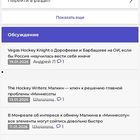
Перейти в раздел
Показать еще
Обсуждение
Vegas Hockey Knight о Дорофееве и Барбашеве на ОИ, если
бы Россия «научилась вести себя иначе
Андрей Л
1
19.01.2026
The Hockey Writers: Малкин — ключ к решению главной
проблемы «Миннесоты
Шшшшщ..
1
13.01.2026
В Монреале об интересе к обмену Малкина в «Миннесоту»:
все элементы могут сойтись довольно быстро
Шшшшщ..
1
11.01.2026