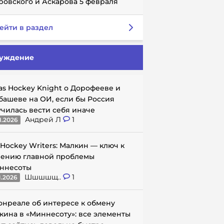
ровского и Аскарова 5 февраля
ейти в раздел
уждение
as Hockey Knight о Дорофееве и
башеве на ОИ, если бы Россия
училась вести себя иначе
Андрей Л
1
1.2026
 Hockey Writers: Малкин — ключ к
ению главной проблемы
ннесоты
Шшшшщ..
1
1.2026
онреале об интересе к обмену
кина в «Миннесоту»: все элементы