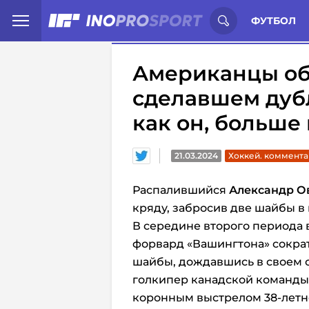
Иностранцы о спорте России:
С
ФУТБОЛ
Американцы об
сделавшем дубль
как он, больше 
21.03.2024
Хоккей. коммент
Распалившийся
Александр О
кряду, забросив две шайбы в 
В середине второго периода 
форвард «Вашингтона» сократ
шайбы, дождавшись в своем 
голкипер канадской команды 
коронным выстрелом 38-летн