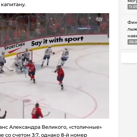
мог
капитану.
11.0
Фин
лыж
нав
05.0
анс Александра Великого, «столичные»
 со счетом 3:7, однако 8-й номер