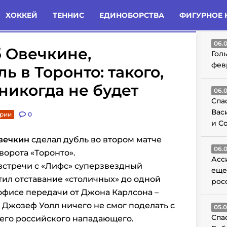
татьи
Комменты
Новости
ХОККЕЙ
ТЕННИС
ЕДИНОБОРСТВА
ФИГУРНОЕ 
ГО
06.
 Овечкине,
Гол
фев
 в Торонто: такого,
никогда не будет
06.
Спа
Вас
арии
0
и С
вечкин
сделал дубль во втором матче
06.
ворота «Торонто».
Асс
встречи с «Лифс» суперзвездный
еще
ил отставание «столичных» до одной
рос
офисе передачи от Джона Карлсона –
Джозеф Уолл ничего не смог поделать с
05.
Спа
его российского нападающего.