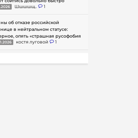
ут сойтись довольно быстро
Шшшшщ..
1
1.2026
ны об отказе российской
нице в нейтральном статусе:
ерное, опять «страшная русофобия
костя луговой
1
1.2026