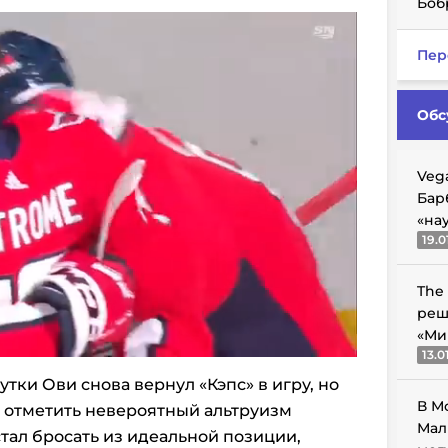
Боб
Пер
Обс
Veg
Бар
«на
19.0
The
реш
«Ми
13.0
тки Ови снова вернул «Кэпс» в игру, но
В М
т отметить невероятный альтруизм
Мал
тал бросать из идеальной позиции,