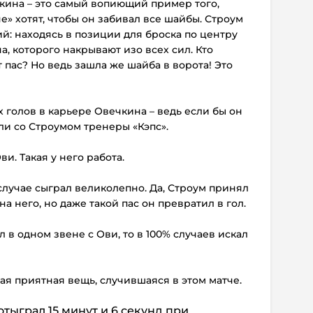
кина – это самый вопиющий пример того,
е» хотят, чтобы он забивал все шайбы. Строум
: находясь в позиции для броска по центру
на, которого накрывают изо всех сил. Кто
 пас? Но ведь зашла же шайба в ворота! Это
х голов в карьере Овечкина – ведь если бы он
али со Строумом тренеры «Кэпс».
ви. Такая у него работа.
случае сыграл великолепно. Да, Строум принял
 него, но даже такой пас он превратил в гол.
л в одном звене с Ови, то в 100% случаев искал
ая приятная вещь, случившаяся в этом матче.
отыграл 15 минут и 6 секунд при