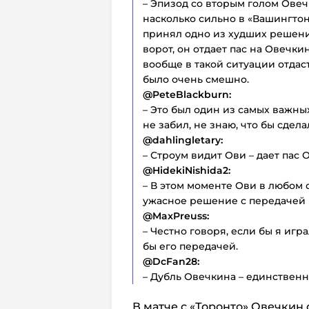
– Эпизод со вторым голом Овеч
насколько сильно в «Вашингтон
принял одно из худших решений
ворот, он отдает пас на Овечки
вообще в такой ситуации отдаст
было очень смешно.
@PeteBlackburn:
– Это был один из самых важны
не забил, не знаю, что бы сдел
@dahlingletary:
– Строум видит Ови – дает пас О
@HidekiNishida2:
– В этом моменте Ови в любом 
ужасное решение с передачей на
@MaxPreuss:
– Честно говоря, если бы я игра
бы его передачей.
@DcFan28:
– Дубль Овечкина – единственн
В матче с «Торонто» Овечкин 