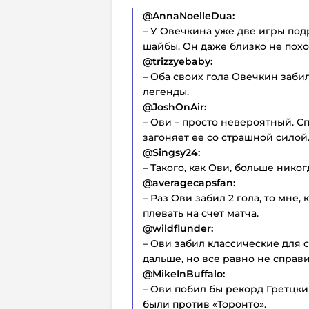
@AnnaNoelleDua:
– У Овечкина уже две игры под
шайбы. Он даже близко не похо
@trizzyebaby:
– Оба своих гола Овечкин заби
легенды.
@JoshOnAir:
– Ови – просто невероятный. Сп
загоняет ее со страшной силой.
@Singsy24:
– Такого, как Ови, больше никог
@averagecapsfan:
– Раз Ови забил 2 гола, то мне
плевать на счет матча.
@wildflunder:
– Ови забил классические для с
дальше, но все равно не справи
@MikeInBuffalo:
– Ови побил бы рекорд Гретцки
были против «Торонто».