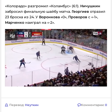
«Колорадо» разгромил «Коламбус» (6:1).
Ничушкин
забросил финальную шайбу матча.
Георгиев
отразил
23 броска из 24. У
Воронкова
«0»,
Проворов
с «-1»,
Марченко
наиграл на «-2».
Перевод:
Неуткин
Комментарии:
0