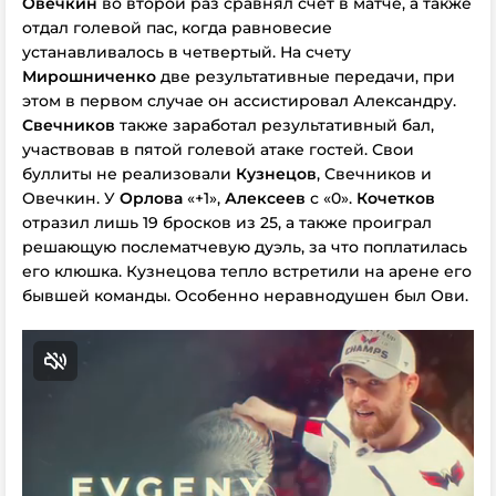
Овечкин
во второй раз сравнял счет в матче, а также
отдал голевой пас, когда равновесие
устанавливалось в четвертый. На счету
Мирошниченко
две результативные передачи, при
этом в первом случае он ассистировал Александру.
Свечников
также заработал результативный бал,
участвовав в пятой голевой атаке гостей. Свои
буллиты не реализовали
Кузнецов
, Свечников и
Овечкин. У
Орлова
«+1»,
Алексеев
с «0».
Кочетков
отразил лишь 19 бросков из 25, а также проиграл
решающую послематчевую дуэль, за что поплатилась
его клюшка. Кузнецова тепло встретили на арене его
бывшей команды. Особенно неравнодушен был Ови.