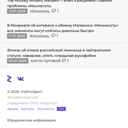
The Hockey Writers: Малкин — ключ к решению главной
проблемы «Миннесоты
Шшшшщ..
1
13.01.2026
В Монреале об интересе к обмену Малкина в «Миннесоту»:
все элементы могут сойтись довольно быстро
Шшшшщ..
1
11.01.2026
Финны об отказе российской лыжнице в нейтральном
статусе: наверное, опять «страшная русофобия
костя луговой
1
05.01.2026
© 2026. InoProSport
All rights reserved.
Учредитель: ООО «Раре.Ру»
Архив
Авторы
Контакты
RSS
Юридическая информация