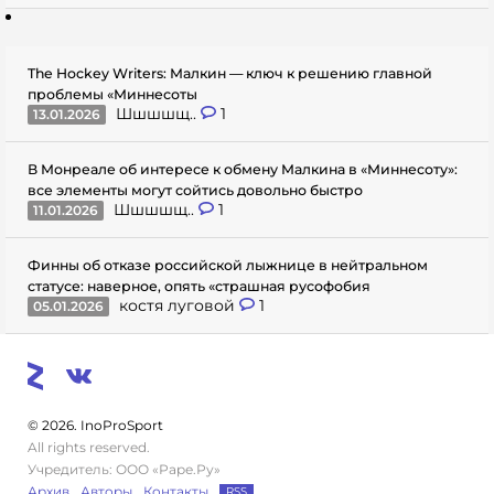
The Hockey Writers: Малкин — ключ к решению главной
проблемы «Миннесоты
Шшшшщ..
1
13.01.2026
В Монреале об интересе к обмену Малкина в «Миннесоту»:
все элементы могут сойтись довольно быстро
Шшшшщ..
1
11.01.2026
Финны об отказе российской лыжнице в нейтральном
статусе: наверное, опять «страшная русофобия
костя луговой
1
05.01.2026
© 2026. InoProSport
All rights reserved.
Учредитель: ООО «Раре.Ру»
Архив
Авторы
Контакты
RSS