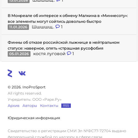
Шшшшщ..
1
13.01.2026
В Монреале об интересе к обмену Малкина в «Миннесоту»:
все элементы могут сойтись довольно быстро
Шшшшщ..
1
11.01.2026
Финны об отказе российской лыжнице в нейтральном
статусе: наверное, опять «страшная русофобия
костя луговой
1
05.01.2026
© 2026. InoProSport
All rights reserved.
Учредитель: ООО «Раре.Ру»
Архив
Авторы
Контакты
RSS
Юридическая информация
Свидетельство о регистрации СМИ Эл №ФС77-72704 выдано
федеральной службой по надзору в сфере связи,