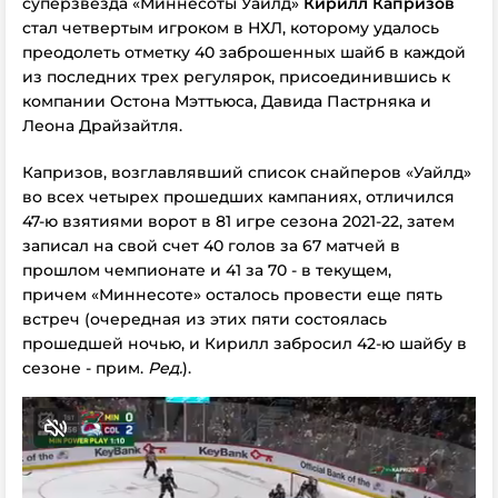
суперзвезда «Миннесоты Уайлд»
Кирилл Капризов
стал четвертым игроком в НХЛ, которому удалось
преодолеть отметку 40 заброшенных шайб в каждой
из последних трех регулярок, присоединившись к
компании Остона Мэттьюса, Давида Пастрняка и
Леона Драйзайтля.
Капризов, возглавлявший список снайперов «Уайлд»
во всех четырех прошедших кампаниях, отличился
47-ю взятиями ворот в 81 игре сезона 2021-22, затем
записал на свой счет 40 голов за 67 матчей в
прошлом чемпионате и 41 за 70 - в текущем,
причем «Миннесоте» осталось провести еще пять
встреч (очередная из этих пяти состоялась
прошедшей ночью, и Кирилл забросил 42-ю шайбу в
сезоне - прим.
Ред.
).