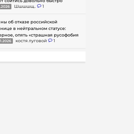
ут сойтись довольно быстро
Шшшшщ..
1
1.2026
ны об отказе российской
нице в нейтральном статусе:
ерное, опять «страшная русофобия
костя луговой
1
1.2026