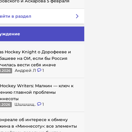
ровского и Аскарова 5 февраля
ейти в раздел
уждение
as Hockey Knight о Дорофееве и
башеве на ОИ, если бы Россия
училась вести себя иначе
Андрей Л
1
1.2026
 Hockey Writers: Малкин — ключ к
ению главной проблемы
ннесоты
Шшшшщ..
1
1.2026
онреале об интересе к обмену
кина в «Миннесоту»: все элементы