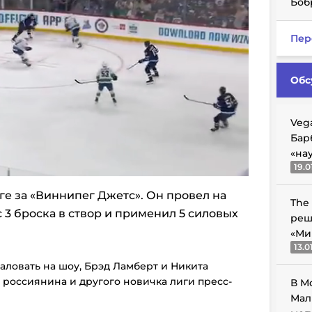
Боб
Пер
Обс
Veg
Бар
«на
19.0
иге за «Виннипег Джетс». Он провел на
The
с 3 броска в створ и применил 5 силовых
реш
«Ми
13.0
аловать на шоу, Брэд Ламберт и Никита
а россиянина и другого новичка лиги пресс-
В М
Мал