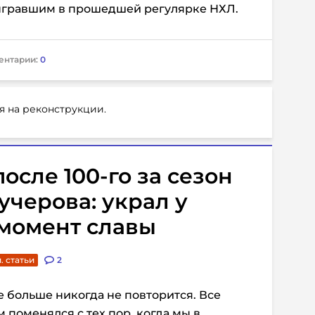
сыгравшим в прошедшей регулярке НХЛ.
ентарии:
0
я на реконструкции.
после 100-го за сезон
учерова: украл у
 момент славы
. статьи
2
ое больше никогда не повторится. Все
 поменялся с тех пор, когда мы в