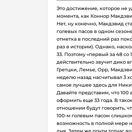
Это достижение, которое не 
момента, как Коннор Макдэви
Нет, ну конечно, Макдэвид с
голевых пасов в одном сезоне
отметка в последний раз покор
раз в истории). Однако, наск
33. Поэтому «первый за 48 с
действительно звучит дико в
Гретцки, Лемье, Орр, Макдэви
неделю назад насчитывал 3 хок
самое лучшее здесь для Ники
Давайте представим, что 100 
оформить еще 33 года. В тако
отношении будут говорить, ч
100-м голевым пасом слишко
возможность в полной мере 
дня. Затем же почти тотчас во