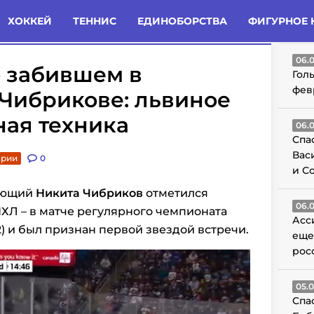
татьи
Комменты
Новости
ХОККЕЙ
ТЕННИС
ЕДИНОБОРСТВА
ФИГУРНОЕ 
ГО
06.
о забившем в
Гол
фев
Чибрикове: львиное
ная техника
06.
Спа
Вас
арии
0
и С
дающий
Никита Чибриков
отметился
06.
НХЛ – в матче регулярного чемпионата
Асс
2) и был признан первой звездой встречи.
еще
рос
05.
Спа