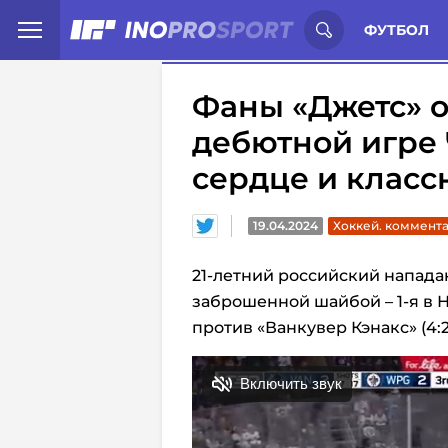
Иностранцы о спорте России:
С
ФУТБОЛ
Фаны «Джетс» 
дебютной игре 
сердце и класс
19.04.2024
Хоккей. коммент
21-летний российский напа
заброшенной шайбой – 1-я в 
против «Ванкувер Кэнакс» (4: