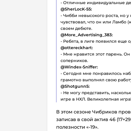
- Отличные индивидуальные де
@SherLocK-55:
- Чибби невысокого роста, но у
чувствовал, что он или Ламбо 
своем дебюте.
@More_Advertising_383:
- Ребята, в лиге появился еще 
@ottereckhart:
- Мне нравится этот парень. О
соперников.
@Windex-Sniffer:
- Сегодня мне понравилось наб
грамотно выполнял свою работу
@Shotgunn5:
- Не могу представить, насколь
игре в НХЛ. Великолепная игра
В этом сезоне Чибриков прове
записав в свой актив 46 (17+
полезности «-19».