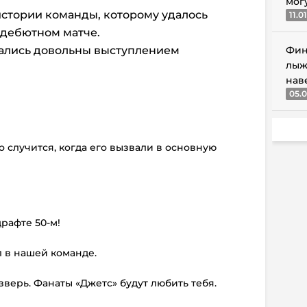
мог
истории команды, которому удалось
11.0
 дебютном матче.
ались довольны выступлением
Фин
лыж
нав
05.0
то случится, когда его вызвали в основную
драфте 50-м!
ял в нашей команде.
зверь. Фанаты «Джетс» будут любить тебя.