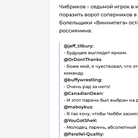
Чибриков – седьмой игрок в 
поразить ворот соперников в
Болельщики «Виннипега» ост
россиянина:
@jeff_tilbury:
- Будущее выглядит ярким.
@OrDontThanks
- Боже мой, я чувствовал, что э
команду.
@buffywrestling:
- Очень рад за него!
@CanadianDean:
- И этот парень был выбран на 
@maboykuz:
- Я так хочу, чтобы Чибби заси
@YouGotSheK:
- Молодец парень, абсолютный 
@Parallel-Quality: