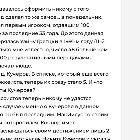
удавалось оформить никому с того
д сделал то же самое… в понедельник.
тал первым игроком, отдавшим 100
 за последние 33 года. До этого данная
ялась Уэйну Гретцки в 1991-м году (11-й
олько мне известно, число 48 больше чем
о 100 результативными передачами»
печатляюще.
д, Кучеров. В списке, который еще всего
кеиста, теперь их сразу стало 5. И что
ты Кучерова?
ассистов теперь никому не удастся
м случае именно о Кучерове в данном
то он был последним. МакИисус со своим
м поторопился. Коннор имел
наслаждаться своим достижением лишь 2
зник этот чудак Никита Кучеров и украл у