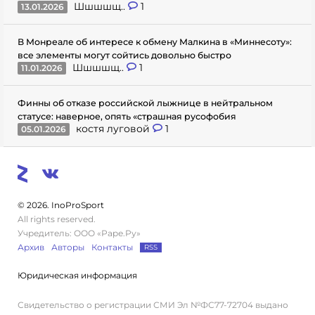
Шшшшщ..
1
13.01.2026
В Монреале об интересе к обмену Малкина в «Миннесоту»:
все элементы могут сойтись довольно быстро
Шшшшщ..
1
11.01.2026
Финны об отказе российской лыжнице в нейтральном
статусе: наверное, опять «страшная русофобия
костя луговой
1
05.01.2026
© 2026. InoProSport
All rights reserved.
Учредитель: ООО «Раре.Ру»
Архив
Авторы
Контакты
RSS
Юридическая информация
Свидетельство о регистрации СМИ Эл №ФС77-72704 выдано