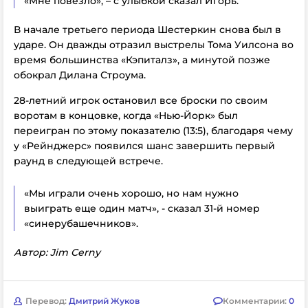
«Мне повезло», – с улыбкой сказал Игорь.
В начале третьего периода Шестеркин снова был в
ударе. Он дважды отразил выстрелы Тома Уилсона во
время большинства «Кэпиталз», а минутой позже
обокрал Дилана Строума.
28-летний игрок остановил все броски по своим
воротам в концовке, когда «Нью-Йорк» был
переигран по этому показателю (13:5), благодаря чему
у «Рейнджерс» появился шанс завершить первый
раунд в следующей встрече.
«Мы играли очень хорошо, но нам нужно
выиграть еще один матч», - сказал 31-й номер
«синерубашечников».
Автор: Jim Cerny
Перевод:
Дмитрий Жуков
Комментарии:
0