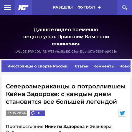
РАЗДЕЛЫ
ФУТБОЛ
Иностранцы о спорте России:
Статьи
Комменты
Новос
Североамериканцы о потроллившем
Кейна Задорове: с каждым днем
становится все большей легендой
17.05.2024
0
Противостояние
Никиты Задорова
и Эвандера