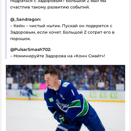
подраться с Задоровым? Большой Z был бы
счастлив такому развитию событий.
@_Sandragon:
– Кейн – чистый нытик. Пускай он подерется с
Задоровым, если хочет. Большой Z сотрет его в
порошок.
@PulsarSmash702:
– Номинируйте Задорова на «Конн Смайт»!