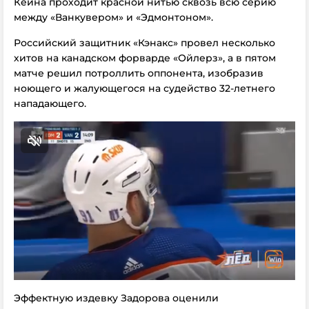
Кейна проходит красной нитью сквозь всю серию
между «Ванкувером» и «Эдмонтоном».
Российский защитник «Кэнакс» провел несколько
хитов на канадском форварде «Ойлерз», а в пятом
матче решил потроллить оппонента, изобразив
ноющего и жалующегося на судейство 32-летнего
нападающего.
Эффектную издевку Задорова оценили