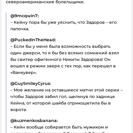
североамериканские болельщики.
@9mcqwin7:
– Кейну пора бы уже уяснить, что Задоров – его
папочка.
@PuckedInTheHead:
– Если бы у меня была возможность выбрать
один джерси, то я бы без всяких сомнений взял
бы свитер офигенного Никиты Задорова! Он
вошел в режим зверя с тех пор, как перешел в
«Ванкувер».
@GuySmileyCyrus:
– Мое желание на оставшиеся матчи этой серии –
чтобы Задоров забил гол, щелкнув по заднице
Кейна, от которой шайба отрикошетила бы в
ворота.
@kuzmenkosbanana:
– Кейн вообще собирается быть мужиком и