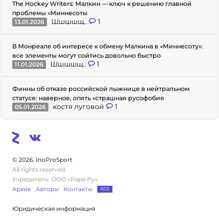
The Hockey Writers: Малкин — ключ к решению главной
проблемы «Миннесоты
Шшшшщ..
1
13.01.2026
В Монреале об интересе к обмену Малкина в «Миннесоту»:
все элементы могут сойтись довольно быстро
Шшшшщ..
1
11.01.2026
Финны об отказе российской лыжнице в нейтральном
статусе: наверное, опять «страшная русофобия
костя луговой
1
05.01.2026
© 2026. InoProSport
All rights reserved.
Учредитель: ООО «Раре.Ру»
Архив
Авторы
Контакты
RSS
Юридическая информация