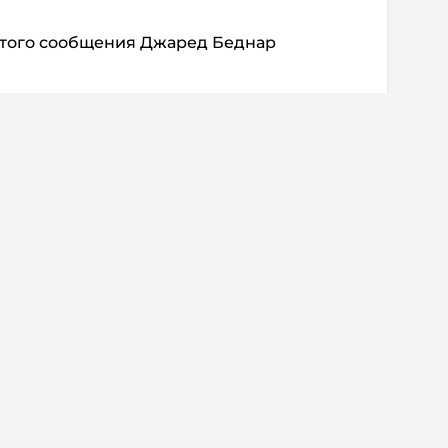
этого сообщения Джаред Беднар
проблема для команды, мы должны перевернуть
ке более 20 парней, которые хотят побеждать.
 этом. Ситуация с Ничушкиным негативно
сомнений, так как он отличный игрок».
ентарии:
0
 информация
Дисклеймер
о о регистрации СМИ Эл №ФС77-72704
Редакция не несет ответ
альной службой по надзору в сфере
достоверность информа