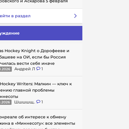
ровского и Аскарова 5 февраля
ейти в раздел
уждение
as Hockey Knight о Дорофееве и
башеве на ОИ, если бы Россия
училась вести себя иначе
Андрей Л
1
1.2026
 Hockey Writers: Малкин — ключ к
ению главной проблемы
ннесоты
Шшшшщ..
1
1.2026
онреале об интересе к обмену
кина в «Миннесоту»: все элементы