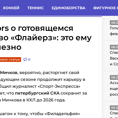
татьи
Комменты
Новости
ХОККЕЙ
ТЕННИС
ЕДИНОБОРСТВА
ФИГУРНОЕ 
ГО
06.
rs о готовящемся
Гол
фев
во «Флайерз»: это ему
лезно
06.
Спа
Вас
ккей. статьи
0
и С
 Мичков
, вероятно, расторгнет свой
06.
ледующем сезоне продолжит карьеру в
Асс
бщил журналист «Спорт-Экспресса»
еще
ет, что
петербургский СКА
сохранит за
рос
 Мичкова в КХЛ до 2026 года.
05.
Спа
шагом к тому, чтобы «Филадельфия»