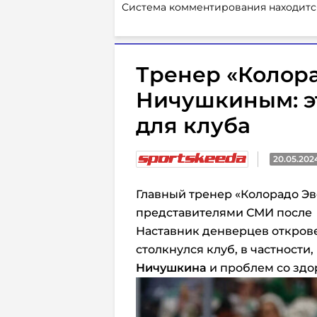
Система комментирования находитс
Тренер «Колора
Ничушкиным: э
для клуба
20.05.202
Главный тренер «Колорадо Э
представителями СМИ после 
Наставник денверцев открове
столкнулся клуб, в частности
Ничушкина
и проблем со здо