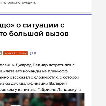
я на реконструкции.
до» о ситуации с
то большой вызов
4
Хоккей. статьи
0
веланш» Джаред Беднар встретился с
вылета его команды из плей-офф.
нно рассказал о сложностях, с которой
, из-за дисквалификации
Валерия
ровьем у капитана Габриэля Ландескуга.