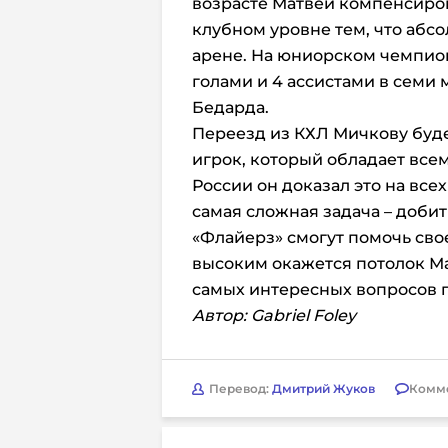
возрасте Матвей компенсиро
клубном уровне тем, что аб
арене. На юниорском чемпиона
голами и 4 ассистами в семи
Бедарда.
Переезд из КХЛ Мичкову буде
игрок, который обладает все
России он доказал это на все
самая сложная задача – добит
«Флайерз» смогут помочь сво
высоким окажется потолок Ма
самых интересных вопросов п
Автор: Gabriel Foley
Перевод:
Дмитрий Жуков
Комм