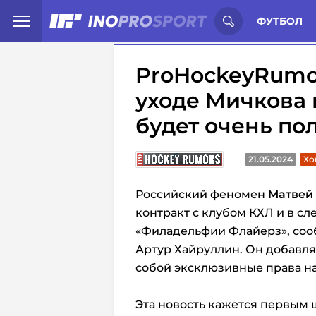
Иностранцы о спорте России:
С
ФУТБОЛ
ProHockeyRumo
уходе Мичкова 
будет очень по
21.05.2024
Хо
Российский феномен
Матвей
контракт с клубом КХЛ и в с
«Филадельфии Флайерз», соо
Артур Хайруллин. Он добавля
собой эксклюзивные права на
Эта новость кажется первым 