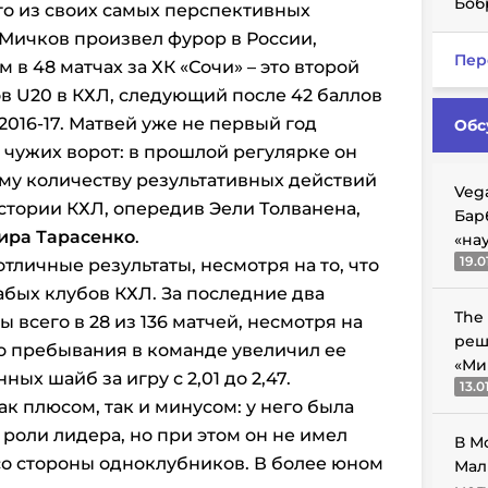
Боб
го из своих самых перспективных
 Мичков произвел фурор в России,
Пер
м в 48 матчах за ХК «Сочи» – это второй
ов U20 в КХЛ, следующий после 42 баллов
2016-17. Матвей уже не первый год
Обс
 чужих ворот: в прошлой регулярке он
му количеству результативных действий
Veg
истории КХЛ, опередив Эели Толванена,
Бар
ира Тарасенко
.
«на
19.0
тличные результаты, несмотря на то, что
абых клубов КХЛ. За последние два
The
 всего в 28 из 136 матчей, несмотря на
реш
го пребывания в команде увеличил ее
«Ми
ых шайб за игру с 2,01 до 2,47.
13.0
к плюсом, так и минусом: у него была
роли лидера, но при этом он не имел
В М
о стороны одноклубников. В более юном
Мал