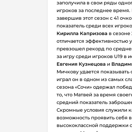
заполучила в свои ряды одно
игроков за последнее время.
завершив этот сезон с 41 очко
показатель среди всех игрок
Кирилла Капризова
в сезоне 
отличается эффективностью у
превзошел рекорд по средне
за игру среди игроков U19 в 
Евгения Кузнецова
и
Владим
Мичкову удается показывать о
играл он в одном из самых сл
сезона «Сочи» одержал победы
то, что Матвей за время свое
средний показатель заброшенн
Скромные условия служили ка
возможность проявить себя в 
высококлассной поддержки с