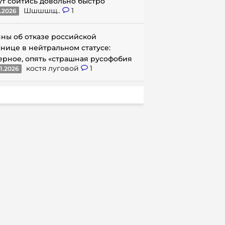
ут сойтись довольно быстро
Шшшшщ..
1
1.2026
ны об отказе российской
нице в нейтральном статусе:
ерное, опять «страшная русофобия
костя луговой
1
1.2026