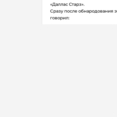
«Даллас Старз».
Cразу после обнародования 
говорил:
«Отсутствие Ничушкина – это 
эту страницу. У нас в раздевал
Мы должны сфокусироваться на
влияет на команду, в этом нет 
Автор: Ankit Kumar
Перевод:
Дмитрий Жуков
Комм
Юридическая
Свидетельств
© 2026. InoProSport
выдано федер
All rights reserved.