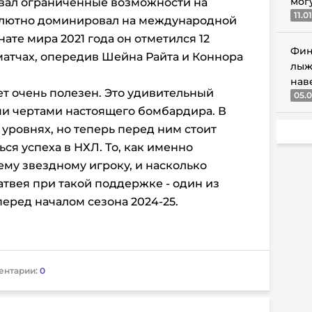
мог
вал ограниченные возможности на
11.0
солютно доминировал на международной
те мира 2021 года он отметился 12
Фин
 матчах, опередив Шейна Райта и Коннора
лыж
нав
т очень полезен. Это удивительный
05.0
ми чертами настоящего бомбардира. В
х уровнях, но теперь перед ним стоит
ься успеха в НХЛ. То, как именно
ему звездному игроку, и насколько
твея при такой поддержке - один из
еред началом сезона 2024-25.
ентарии:
0