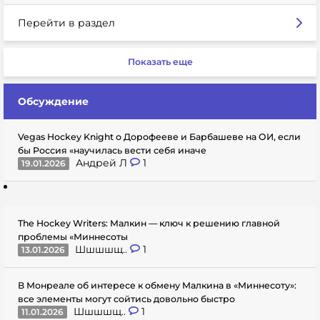
Перейти в раздел
Показать еще
Обсуждение
Vegas Hockey Knight о Дорофееве и Барбашеве на ОИ, если
бы Россия «научилась вести себя иначе
Андрей Л
1
19.01.2026
The Hockey Writers: Малкин — ключ к решению главной
проблемы «Миннесоты
Шшшшщ..
1
13.01.2026
В Монреале об интересе к обмену Малкина в «Миннесоту»:
все элементы могут сойтись довольно быстро
Шшшшщ..
1
11.01.2026