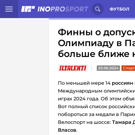
Иностранцы о спорте России:
С
ФУТБОЛ
Финны о допуск
Олимпиаду в Па
больше ближе 
20.06.2024
Спорт
По меньшей мере 14
россиян
Международным олимпийским
играх 2024 года. Об этом объя
Вот полный список российски
побороться за медали в Пари
Велоспорт на шоссе:
Тамара 
Власов
.