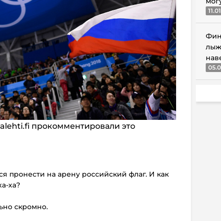
мог
11.0
Фин
лыж
нав
05.0
talehti.fi прокомментировали это
ся пронести на арену российский флаг. И как
ха-ха?
льно скромно.