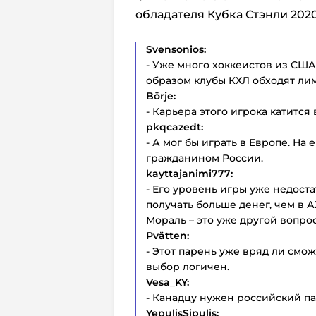
обладателя Кубка Стэнли 2020
Svensonios:
- Уже много хоккеистов из США
образом клубы КХЛ обходят лим
Börje:
- Карьера этого игрока катится в
pkqcazedt:
- А мог бы играть в Европе. На
гражданином России.
kayttajanimi777:
- Его уровень игры уже недост
получать больше денег, чем в 
Мораль – это уже другой вопрос
Pvätten:
- Этот парень уже вряд ли смо
выбор логичен.
Vesa_KY:
- Канадцу нужен российский пасп
YepulisSipulis: