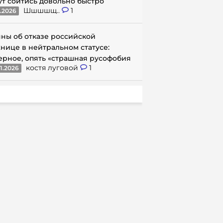
ут сойтись довольно быстро
Шшшшщ..
1
1.2026
ны об отказе российской
нице в нейтральном статусе:
ерное, опять «страшная русофобия
костя луговой
1
1.2026