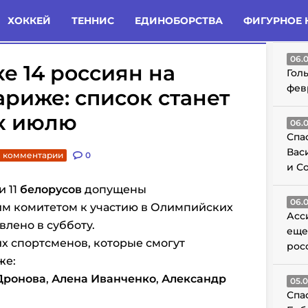
татьи
Комменты
Новости
ХОККЕЙ
ТЕННИС
ЕДИНОБОРСТВА
ФИГУРНОЕ 
ГО
06.
е 14 россиян на
Гол
фев
риже: список станет
к июлю
06.
Спа
Вас
. комментарии
0
и С
и 11
белорусов
допущены
06.
 комитетом к участию в Олимпийских
Асс
влено в субботу.
еще
х спортсменов, которые смогут
рос
же:
Дронова
,
Алена Иванченко
,
Александр
05.
Спа