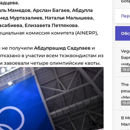
Боб
адцева
.
ль Мамедов
,
Арслан Багаев
,
Абдулла
Пер
мед Муртазалиев
,
Наталья Малышева
,
асабиева
,
Елизавета Петлякова
.
циальная комиссия комитета (AINERP),
Обс
ы не получили
Абдулрашид Садулаев
и
Veg
 отказано в участии всем тхэквондистам из
Бар
ни завоевали четыре олимпийские квоты.
«на
19.0
The
реш
«Ми
13.0
В М
Мал