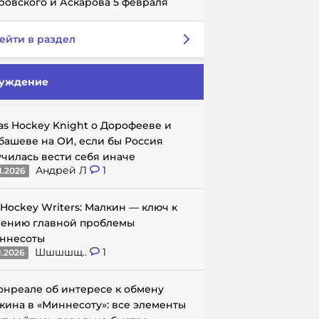
ровского и Аскарова 5 февраля
ейти в раздел
уждение
as Hockey Knight о Дорофееве и
башеве на ОИ, если бы Россия
училась вести себя иначе
Андрей Л
1
1.2026
 Hockey Writers: Малкин — ключ к
ению главной проблемы
ннесоты
Шшшшщ..
1
1.2026
онреале об интересе к обмену
кина в «Миннесоту»: все элементы