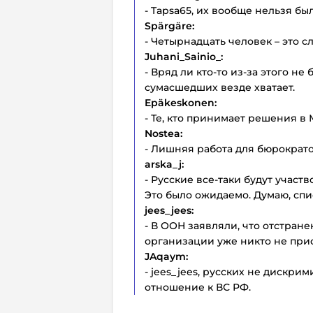
- Tapsa65, их вообще нельзя бы
Spärgäre:
- Четырнадцать человек – это 
Juhani_Sainio_:
- Вряд ли кто-то из-за этого не
сумасшедших везде хватает.
Epäkeskonen:
- Те, кто принимает решения в 
Nostea:
- Лишняя работа для бюрократо
arska_j:
- Русские все-таки будут учас
Это было ожидаемо. Думаю, спи
jees_jees:
- В ООН заявляли, что отстране
организации уже никто не при
JAqaym:
- jees_jees, русских не дискрим
отношение к ВС РФ.