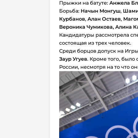
Прыжки на батуте:
Анжела Бл
Борьба:
Начын Монгуш
,
Шами
Курбанов
,
Алан Остаев
,
Маго
Вероника Чумикова, Алина К
Кандидатуры рассмотрела спе
состоящая из трех человек.
Среди борцов допуск на Игр
Заур Угуев
. Кроме того, было
России, несмотря на то что о