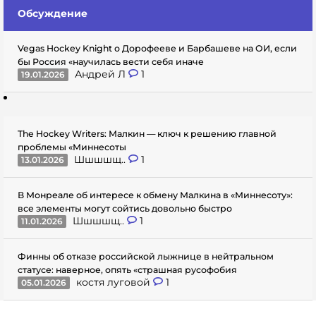
Обсуждение
Vegas Hockey Knight о Дорофееве и Барбашеве на ОИ, если
бы Россия «научилась вести себя иначе
Андрей Л
1
19.01.2026
The Hockey Writers: Малкин — ключ к решению главной
проблемы «Миннесоты
Шшшшщ..
1
13.01.2026
В Монреале об интересе к обмену Малкина в «Миннесоту»:
все элементы могут сойтись довольно быстро
Шшшшщ..
1
11.01.2026
Финны об отказе российской лыжнице в нейтральном
статусе: наверное, опять «страшная русофобия
костя луговой
1
05.01.2026