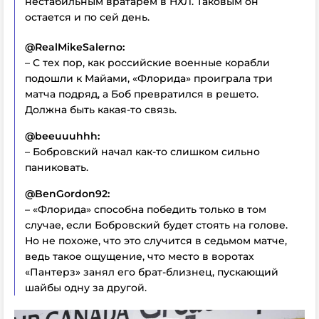
нестабильным вратарем в НХЛ. Таковым он
остается и по сей день.
@RealMikeSalerno:
– С тех пор, как российские военные корабли
подошли к Майами, «Флорида» проиграла три
матча подряд, а Боб превратился в решето.
Должна быть какая-то связь.
@beeuuuhhh:
– Бобровский начал как-то слишком сильно
паниковать.
@BenGordon92:
– «Флорида» способна победить только в том
случае, если Бобровский будет стоять на голове.
Но не похоже, что это случится в седьмом матче,
ведь такое ощущение, что место в воротах
«Пантерз» занял его брат-близнец, пускающий
шайбы одну за другой.