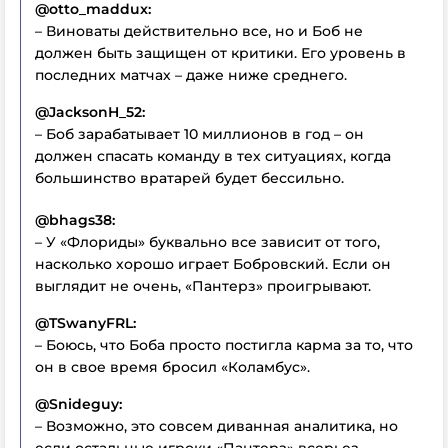
@otto_maddux:
– Виноваты действительно все, но и Боб не
должен быть защищен от критики. Его уровень в
последних матчах – даже ниже среднего.
@JacksonH_52:
– Боб зарабатывает 10 миллионов в год – он
должен спасать команду в тех ситуациях, когда
большинство вратарей будет бессильно.
@bhags38:
– У «Флориды» буквально все зависит от того,
насколько хорошо играет Бобровский. Если он
выглядит не очень, «Пантерз» проигрывают.
@TSwanyFRL:
– Боюсь, что Боба просто постигла карма за то, что
он в свое время бросил «Коламбус».
@Snideguy:
– Возможно, это совсем диванная аналитика, но
если остальные игроки «Пантерз» всерьез