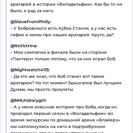
вратарей в истории «Филадельфии». Как бы то ни
было, я рад за него.
@SteveFromPhilly:
– У Бобровского есть Кубок Стэнли, а у нас есть
гифки и мемы про наших вратарей. Круто, да?
@ItsVictrina:
– Мои симпатии в финале были на стороне
«Пантерз» только потому, что за них играл Боб.
@Nightwatch4115:
– Да кто же знал, что Боб станет вот таким
вратарем? На тот момент Брызгалов был лучшим.
Думаю, мы просто прокляты.
@NHLhistorygirl:
– А у меня классная история про Боба, когда он
проводил первый сезон в «Филадельфии»: во
время экскурсии по домашней арене «Флайерз»
мы натолкнулись на него в подтрибунном