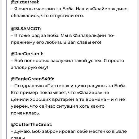
@plzgetreal:
– Я очень счастлив за Боба. Наши «Флайерз» дико
облажались, что отпустили его.
@SLSAMGGT:
– Я тоже рад за Боба. Мы в Филадельфии по-
прежнему его любим. В Зал славы его!
@JoeCipriani1:
– Боб полностью заслужил такой успех. Я просто
аплодирую ему!
@EagleGreen5499:
– Поздравляю «Пантерз» и дико радуюсь за Боба.
Его пример показывает, что «Флайерз» не
ценили хороших вратарей в те времена – и я не
уверен, что сейчас ситуация хоть как-то
поменялась.
@GutterTheGreat:
– Думаю, Боб забронировал себе местечко в Зале
славы.