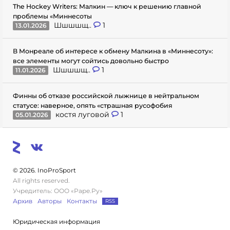
The Hockey Writers: Малкин — ключ к решению главной
проблемы «Миннесоты
Шшшшщ..
1
13.01.2026
В Монреале об интересе к обмену Малкина в «Миннесоту»:
все элементы могут сойтись довольно быстро
Шшшшщ..
1
11.01.2026
Финны об отказе российской лыжнице в нейтральном
статусе: наверное, опять «страшная русофобия
костя луговой
1
05.01.2026
© 2026. InoProSport
All rights reserved.
Учредитель: ООО «Раре.Ру»
Архив
Авторы
Контакты
RSS
Юридическая информация