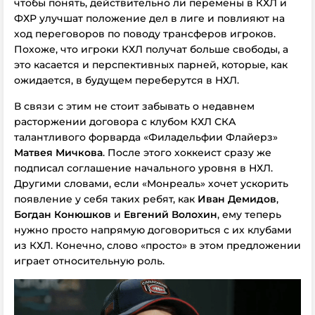
чтобы понять, действительно ли перемены в КХЛ и
ФХР улучшат положение дел в лиге и повлияют на
ход переговоров по поводу трансферов игроков.
Похоже, что игроки КХЛ получат больше свободы, а
это касается и перспективных парней, которые, как
ожидается, в будущем переберутся в НХЛ.
В связи с этим не стоит забывать о недавнем
расторжении договора с клубом КХЛ СКА
талантливого форварда «Филадельфии Флайерз»
Матвея Мичкова
. После этого хоккеист сразу же
подписал соглашение начального уровня в НХЛ.
Другими словами, если «Монреаль» хочет ускорить
появление у себя таких ребят, как
Иван Демидов
,
Богдан Конюшков
и
Евгений Волохин
, ему теперь
нужно просто напрямую договориться с их клубами
из КХЛ. Конечно, слово «просто» в этом предложении
играет относительную роль.