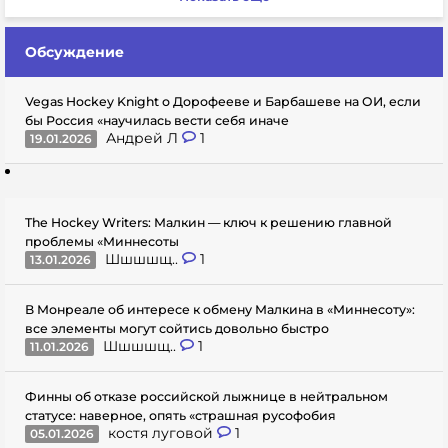
Обсуждение
Vegas Hockey Knight о Дорофееве и Барбашеве на ОИ, если
бы Россия «научилась вести себя иначе
Андрей Л
1
19.01.2026
The Hockey Writers: Малкин — ключ к решению главной
проблемы «Миннесоты
Шшшшщ..
1
13.01.2026
В Монреале об интересе к обмену Малкина в «Миннесоту»:
все элементы могут сойтись довольно быстро
Шшшшщ..
1
11.01.2026
Финны об отказе российской лыжнице в нейтральном
статусе: наверное, опять «страшная русофобия
костя луговой
1
05.01.2026