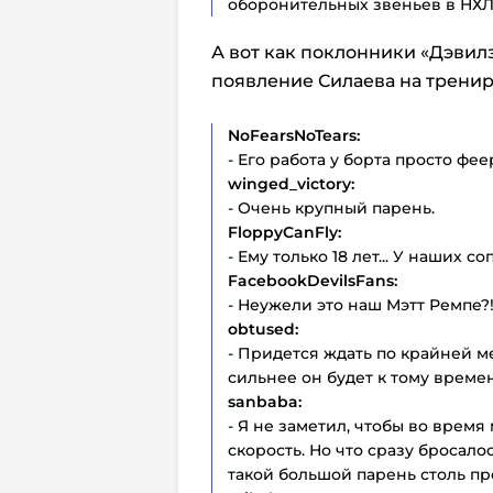
оборонительных звеньев в НХЛ»
А вот как поклонники «Дэви
появление Силаева на трени
NoFearsNoTears:
- Его работа у борта просто фее
winged_victory:
- Очень крупный парень.
FloppyCanFly:
- Ему только 18 лет... У наших 
FacebookDevilsFans:
- Неужели это наш Мэтт Ремпе?
obtused:
- Придется ждать по крайней ме
сильнее он будет к тому време
sanbaba:
- Я не заметил, чтобы
во время 
скорость. Но что сразу бросалос
такой большой парень столь п