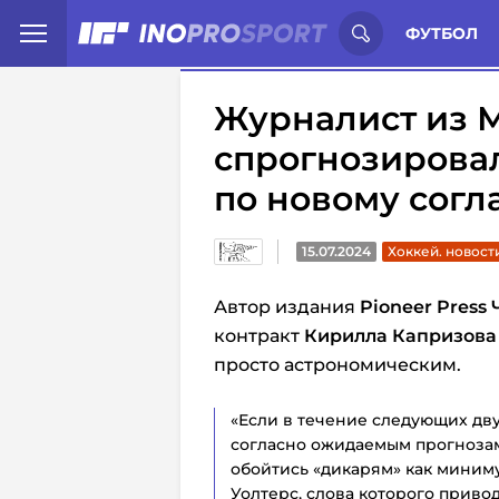
Иностранцы о спорте России:
С
ФУТБОЛ
Журналист из 
спрогнозирова
по новому согл
15.07.2024
Хоккей. новост
Автор издания
Pioneer Press
контракт
Кирилла Капризова
просто астрономическим.
«Если в течение следующих дву
согласно ожидаемым прогнозам
обойтись «дикарям» как миним
Уолтерс, слова которого приво