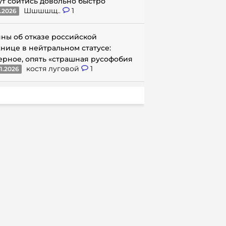
ут сойтись довольно быстро
Шшшшщ..
1
1.2026
ны об отказе российской
нице в нейтральном статусе:
ерное, опять «страшная русофобия
костя луговой
1
1.2026