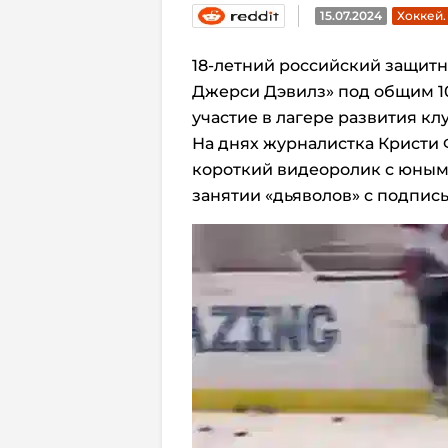
15.07.2024
Хоккей
18-летний российский защит
Джерси Дэвилз»
под общим 1
участие в лагере развития клу
На днях журналистка Кристи 
короткий видеоролик с юны
занятии «дьяволов» с подпись