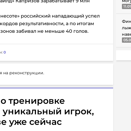
айлд» Капризов зарабатывает 9 млн
мог
11.0
ннесоте» российский нападающий успел
Фин
кордов результативности, а по итогам
лыж
езонов забивал не меньше 40 голов.
нав
05.0
и:
0
я на реконструкции.
 о тренировке
 уникальный игрок,
ве уже сейчас