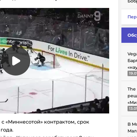
Боб
Пер
Обс
Veg
Бар
«на
19.0
The
реш
«Ми
13.0
 с «Миннесотой» контрактом, срок
В М
года.
Мал