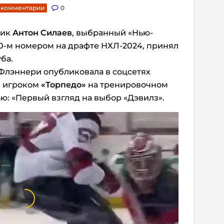
. комментарии
0
ник
Антон
Силаев
, выбранный «Нью-
0-м номером на драфте НХЛ-2024, принял
ба.
Флэннери опубликовала в соцсетях
м игроком
«Торпедо»
на тренировочном
ю: «Первый взгляд на выбор «Дэвилз».