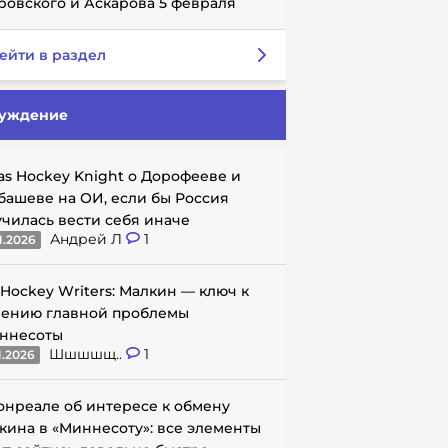
ровского и Аскарова 5 февраля
ейти в раздел
уждение
as Hockey Knight о Дорофееве и
башеве на ОИ, если бы Россия
училась вести себя иначе
Андрей Л
1
1.2026
 Hockey Writers: Малкин — ключ к
ению главной проблемы
ннесоты
Шшшшщ..
1
1.2026
онреале об интересе к обмену
кина в «Миннесоту»: все элементы