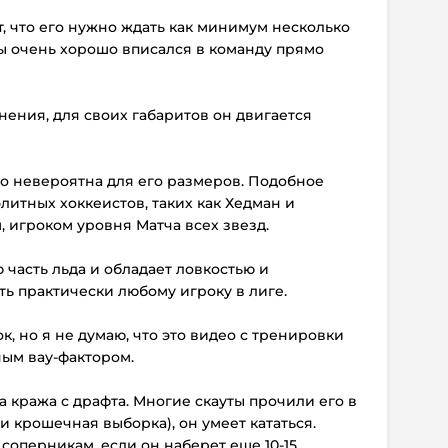
т, что его нужно ждать как минимум несколько
 бы очень хорошо вписался в команду прямо
мнения,
для своих габаритов
он двигается
сто невероятна для его размеров. Подобное
литных хоккеистов, таких как Хедман и
, игроком уровня Матча всех звезд.
 часть льда и обладает ловкостью и
ть практически любому игроку в лиге.
ок, но я не думаю, что это видео с тренировки
ным вау-фактором.
ша кража с драфта. Многие скауты прочили его в
о и крошечная выборка), он умеет кататься.
соперникам, если он наберет еще 10-15