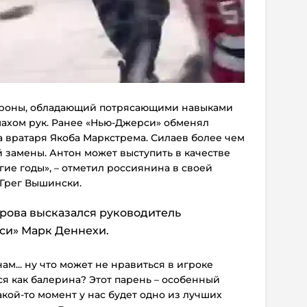
ороны, обладающий потрясающими навыками
махом рук. Ранее «Нью-Джерси» обменял
 вратаря Якоба Маркстрема. Силаев более чем
 замены. Антон может выступить в качестве
ие годы», – отметил россиянина в своей
 Грег Вышински.
рова высказался руководитель
си» Марк Деннехи.
нам... ну что может не нравиться в игроке
ся как балерина? Этот парень – особенный
какой-то момент у нас будет одно из лучших