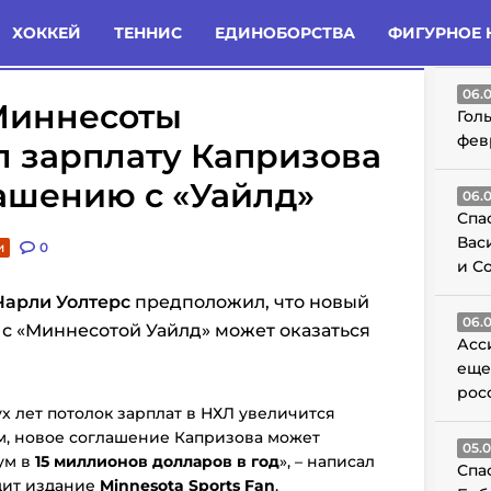
татьи
Комменты
Новости
ХОККЕЙ
ТЕННИС
ЕДИНОБОРСТВА
ФИГУРНОЕ 
ГО
06.
Миннесоты
Гол
фев
л зарплату Капризова
ашению с «Уайлд»
06.
Спа
Вас
и
0
и С
 Чарли Уолтерс
предположил, что новый
06.
с «Миннесотой Уайлд» может оказаться
Асс
еще
рос
х лет потолок зарплат в НХЛ увеличится
, новое соглашение Капризова может
05.
ум в
15 миллионов долларов в год
», – написал
Спа
дит издание
Minnesota Sports Fan
.