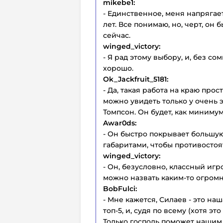
mikebe1:
- Единственное, меня напрягае
лет. Все понимаю, но, черт, он
сейчас.
winged_victory:
- Я рад этому выбору, и
, без со
хорошо.
Ok_Jackfruit_5181:
- Да, такая работа на краю про
можно увидеть только у очень э
Томпсон. Он будет, как минимум
Awar0ds:
- Он быстро покрывает большую
габаритами, чтобы противостоя
winged_victory:
- Он, безусловно, классный игр
можно назвать каким-то огром
BobFulci:
- Мне кажется, Силаев - это на
топ-5, и, судя по всему (хотя эт
Только господь поможет нашим 