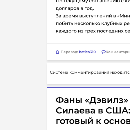
По текущему соглашению с «У
долларов в год.
За время выступлений в «Ми
побить несколько клубных ре
каждого из трех последних с
Перевод:
betico310
Комментари
Система комментирования находитс
Фаны «Дэвилз»
Силаева в США:
готовый к осно