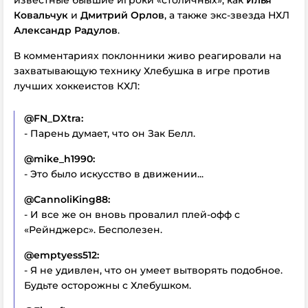
Ковальчук
и
Дмитрий Орлов
, а также экс-звезда НХЛ
Александр Радулов
.
В комментариях поклонники живо реагировали на
захватывающую технику Хлебушка в игре против
лучших хоккеистов КХЛ:
@FN_DXtra:
- Парень думает, что он Зак Белл.
@mike_h1990:
- Это было искусство в движении...
@CannoliKing88:
- И все же он вновь провалил плей-офф с
«Рейнджерс». Бесполезен.
@emptyess512:
- Я не удивлен, что он умеет вытворять подобное.
Будьте осторожны с Хлебушком.