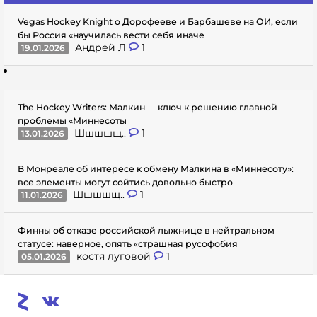
Vegas Hockey Knight о Дорофееве и Барбашеве на ОИ, если
бы Россия «научилась вести себя иначе
Андрей Л
1
19.01.2026
The Hockey Writers: Малкин — ключ к решению главной
проблемы «Миннесоты
Шшшшщ..
1
13.01.2026
В Монреале об интересе к обмену Малкина в «Миннесоту»:
все элементы могут сойтись довольно быстро
Шшшшщ..
1
11.01.2026
Финны об отказе российской лыжнице в нейтральном
статусе: наверное, опять «страшная русофобия
костя луговой
1
05.01.2026