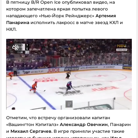
В пятницу B/R Open Ice опубликовал видео, на
котором запечатлена яркая попытка левого
нападающего «Нью-Йорк Рейнджерс»
Артемия
Панарина
исполнить лакросс в матче звезд КХЛ и
НХЛ.
Отметим, что встречу организовали капитан
«Вашингтон Кэпиталз»
Александр Овечкин
, Панарин
и
Михаил Сергачев
. В игре приняли участие такие
известные бывшие игроки «столичных», как
Илья