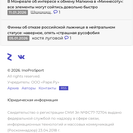
В Монреале об интересе к обмену Малкина в «Миннесоту»:
все элементы могут сойтись довольно быстро
Шшшшщ..
1
11.01.2026
Финны об отказе российской лыжнице в нейтральном
статусе: наверное, опять «страшная русофобия
костя луговой
1
05.01.2026
© 2026. InoProSport
All rights reserved.
Учредитель: ООО «Раре.Ру»
Архив
Авторы
Контакты
RSS
Юридическая информация
Свидетельство о регистрации СМИ Эл №ФС77-72704 выдано
федеральной службой по надзору в сфере связи,
информационных технологий и массовых коммуникаций
(Роскомнадзор) 23.04.2018 г.