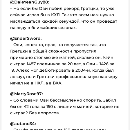
@DaleYeahGuy88:
– Но если бы Ови побил рекорд Гретцки, то уже
сейчас играл бы в КХЛ. Так что всем нам нужно
наслаждаться каждой секундой, что он проведет
на льду в ближайших сезонах.
@EnderSword:
– Ови, конечно, прав, но получается так, что
Гретцки в общей сложности пропустил
примерно столько же матчей, сколько он. Уэйн
сыграл 1487 поединков за 20 лет, а Ови – 1426 за
19. Алекс мог дебютировать в 2004-м, когда был
локаут, но и Гретцки профессиональную карьеру
начал не в НХЛ, а в ВХА.
@MartyRose97:
– Со словами Ови бессмысленно спорить. Забил
бы он 42 гола за 150 с лишним матчей, которые не
сыграл? Без вопросов.
@autano34:
– Сам факт того, что и со 150 пропущенными