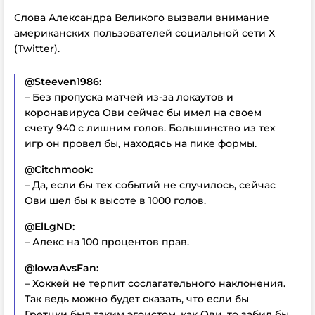
Слова Александра Великого вызвали внимание
американских пользователей социальной сети X
(Twitter).
@Steeven1986:
– Без пропуска матчей из-за локаутов и
коронавируса Ови сейчас бы имел на своем
счету 940 с лишним голов. Большинство из тех
игр он провел бы, находясь на пике формы.
@Citchmook:
– Да, если бы тех событий не случилось, сейчас
Ови шел бы к высоте в 1000 голов.
@ElLgND:
– Алекс на 100 процентов прав.
@IowaAvsFan:
– Хоккей не терпит сослагательного наклонения.
Так ведь можно будет сказать, что если бы
Гретцки был таким эгоистом, как Ови, то забил бы