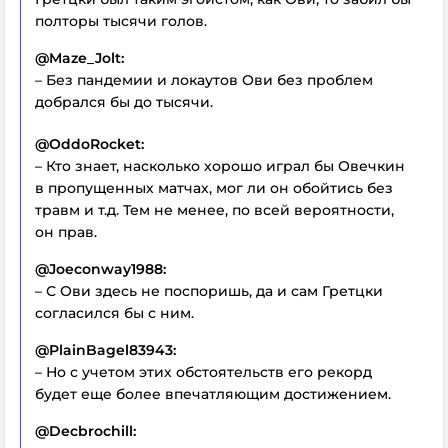
полторы тысячи голов.
@Maze_Jolt:
– Без пандемии и локаутов Ови без проблем
добрался бы до тысячи.
@OddoRocket:
– Кто знает, насколько хорошо играл бы Овечкин
в пропущенных матчах, мог ли он обойтись без
травм и т.д. Тем не менее, по всей вероятности,
он прав.
@Joeconway1988:
– С Ови здесь не поспоришь, да и сам Гретцки
согласился бы с ним.
@PlainBagel83943:
– Но с учетом этих обстоятельств его рекорд
будет еще более впечатляющим достижением.
@Decbrochill: