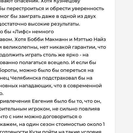
ывают опасения. Хотя Кузнецову
бы перестроиться и обрести уверенность
смог бы заиграть даже в одной из двух
достаточно высокие результаты.
о бы «Лифс» немного
авом. Хотя Бобби Макманн и Мэттью Найз
великолепны, нет никакой гарантии, что
одолжить играть столь же ярко - на
ованно полагаться всецело. И если бы
обороты, можно было бы опереться на
енец Челябинска подстраховал бы на
основных нападающих, что в современной
о.
влечения Евгения было бы то, что он,
орительным игроком, не сильно повлияв
 что с ним можно договориться о
кажем, на один сезон стоимостью около 1
готовности Кузи пойти на такие условия,