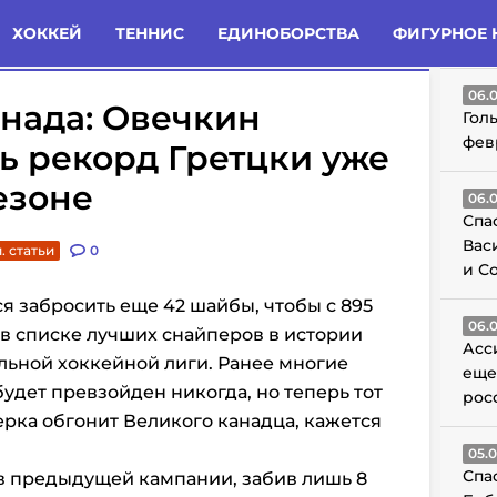
татьи
Комменты
Новости
ХОККЕЙ
ТЕННИС
ЕДИНОБОРСТВА
ФИГУРНОЕ 
ГО
06.
Канада: Овечкин
Гол
фев
ь рекорд Гретцки уже
езоне
06.
Спа
Вас
. статьи
0
и С
я забросить еще 42 шайбы, чтобы с 895
06.
 в списке лучших снайперов в истории
Асс
льной хоккейной лиги. Ранее многие
еще
 будет превзойден никогда, но теперь тот
рос
ерка обгонит Великого канадца, кажется
05.
Спа
в предыдущей кампании, забив лишь 8