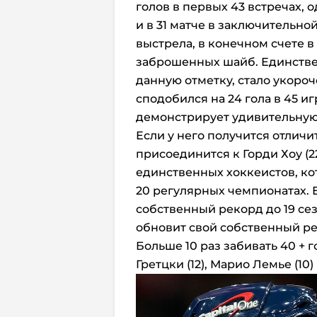
голов в первых 43 встречах,
и в 31 матче в заключительно
выстрела, в конечном счете в
заброшенных шайб. Единстве
данную отметку, стало укороч
сподобился на 24 гола в 45 и
демонстрирует удивительную
Если у него получится отличи
присоединится к Горди Хоу (22
единственных хоккеистов, ко
20 регулярных чемпионатах. Е
собственный рекорд до 19 сез
обновит свой собственный ре
Больше 10 раз забивать 40 + г
Гретцки (12), Марио Лемье (10)