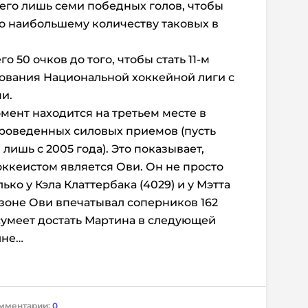
сего лишь семи победных голов, чтобы
по наибольшему количеству таковых в
о 50 очков до того, чтобы стать 11-м
ования Национальной хоккейной лиги с
и.
мент находится на третьем месте в
проведенных силовых приемов (пусть
 лишь с 2005 года). Это показывает,
ккеистом является Ови. Он не просто
ко у Кэла Клаттербака (4029) и у Мэтта
езоне Ови впечатывал соперников 162
 сумеет достать Мартина в следующей
лне…
мментарии:
0