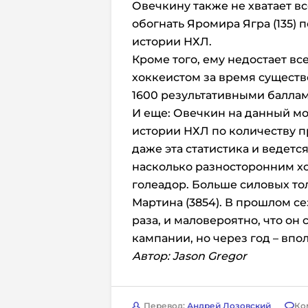
Овечкину также не хватает в
обогнать Яромира Ягра (135) 
истории НХЛ.
Кроме того, ему недостает всег
хоккеистом за время существ
1600 результативными баллам
И еще: Овечкин на данный мо
истории НХЛ по количеству 
даже эта статистика и ведется
насколько разносторонним хо
голеадор. Больше силовых толь
Мартина (3854). В прошлом с
раза, и маловероятно, что он
кампании, но через год – впо
Автор:
Jason Gregor
Перевод:
Андрей Лозовский
Ко