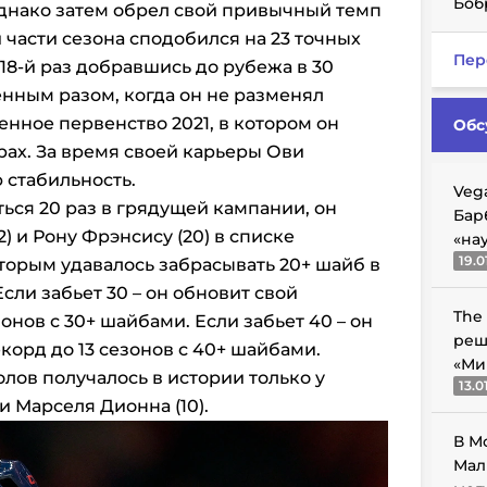
Боб
 однако затем обрел свой привычный темп
й части сезона сподобился на 23 точных
Пер
 18-й раз добравшись до рубежа в 30
нным разом, когда он не разменял
енное первенство 2021, в котором он
Обс
грах. За время своей карьеры Ови
 стабильность.
Veg
ться 20 раз в грядущей кампании, он
Бар
) и Рону Фрэнсису (20) в списке
«на
19.0
торым удавалось забрасывать 20+ шайб в
сли забьет 30 – он обновит свой
The
онов с 30+ шайбами. Если забьет 40 – он
реш
корд до 13 сезонов с 40+ шайбами.
«Ми
олов получалось в истории только у
13.0
 и Марселя Дионна (10).
В М
Мал