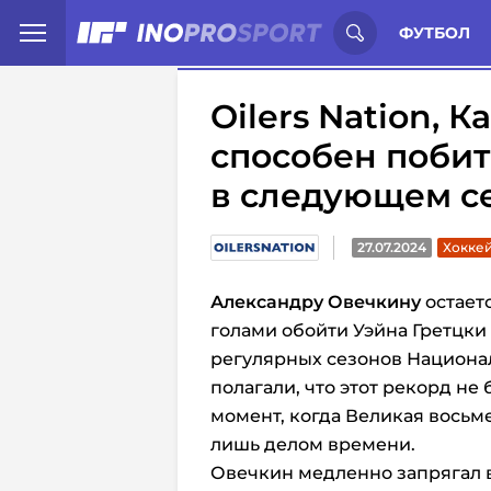
Иностранцы о спорте России:
С
ФУТБОЛ
Oilers Nation, 
способен побит
в следующем с
27.07.2024
Хоккей
Александру Овечкину
остаетс
голами обойти Уэйна Гретцки
регулярных сезонов Национа
полагали, что этот рекорд не
момент, когда Великая восьм
лишь делом времени.
Овечкин медленно запрягал 