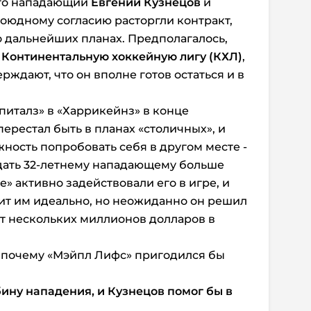
что нападающий
Евгений Кузнецов
и
оюдному согласию расторгли контракт,
о дальнейших планах. Предполагалось,
в
Континентальную хоккейную лигу (КХЛ)
,
ждают, что он вполне готов остаться и в
питалз» в «Харрикейнз» в конце
ерестал быть в планах «столичных», и
ность попробовать себя в другом месте -
 дать 32-летнему нападающему больше
» активно задействовали его в игре, и
дит им идеально, но неожиданно он решил
от нескольких миллионов долларов в
, почему «Мэйпл Лифс» пригодился бы
бину нападения, и Кузнецов помог бы в