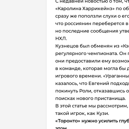
С недавней новостью о том, 
«Каролина Харрикейнз» по об
сразу же поползли слухи о ег
что россиянин переберется 
но последние сообщения утвер
НХЛ.
Кузнецов был обменян из «Кэ
регулярного чемпионата. Он п
они предоставили ему возмож
в команде, которая могла бы
игрового времени. «Ураганные
казалось, что Евгений подхо
покинуть Роли, отказавшись 
поисках нового пристанища.
В этой статье мы рассмотрим
такой игрок, как Кузи.
«Торонто» нужно усилить глу
этом