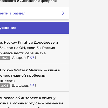
ровского и Аскарова 5 февраля
ейти в раздел
уждение
as Hockey Knight о Дорофееве и
башеве на ОИ, если бы Россия
училась вести себя иначе
Андрей Л
1
1.2026
 Hockey Writers: Малкин — ключ к
ению главной проблемы
ннесоты
Шшшшщ..
1
1.2026
онреале об интересе к обмену
кина в «Миннесоту»: все элементы