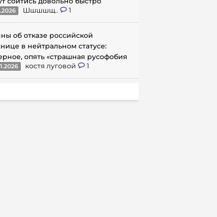
ут сойтись довольно быстро
Шшшшщ..
1
1.2026
ны об отказе российской
нице в нейтральном статусе:
ерное, опять «страшная русофобия
костя луговой
1
1.2026