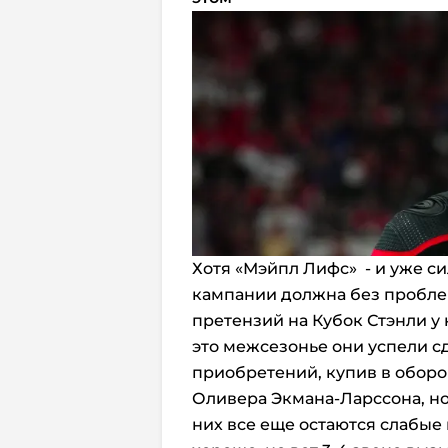
Хотя «Мэйпл Лифс» - и уже с
кампании должна без проблем
претензий на Кубок Стэнли у
это межсезонье они успели с
приобретений, купив в обор
Оливера Экмана-Ларссона, но
них все еще остаются слабые 