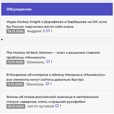
Обсуждение
Vegas Hockey Knight о Дорофееве и Барбашеве на ОИ, если
бы Россия «научилась вести себя иначе
Андрей Л
1
19.01.2026
The Hockey Writers: Малкин — ключ к решению главной
проблемы «Миннесоты
Шшшшщ..
1
13.01.2026
В Монреале об интересе к обмену Малкина в «Миннесоту»:
все элементы могут сойтись довольно быстро
Шшшшщ..
1
11.01.2026
Финны об отказе российской лыжнице в нейтральном
статусе: наверное, опять «страшная русофобия
костя луговой
1
05.01.2026