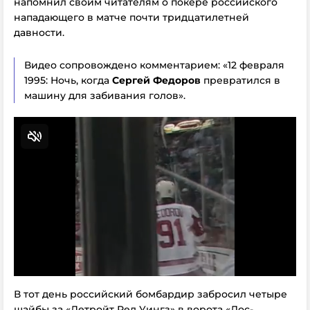
напомнил своим читателям о покере российского
нападающего в матче почти тридцатилетней
давности.
Видео сопровождено комментарием: «12 февраля
1995: Ночь, когда
Сергей Федоров
превратился в
машину для забивания голов».
В тот день российский бомбардир забросил четыре
шайбы за «Детройт Ред Уингз» в ворота «Лос-