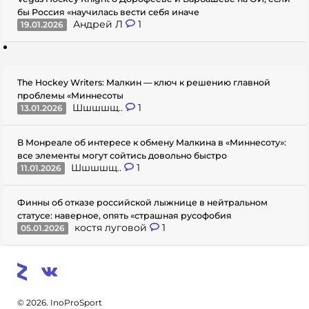
бы Россия «научилась вести себя иначе
Андрей Л
1
19.01.2026
The Hockey Writers: Малкин — ключ к решению главной
проблемы «Миннесоты
Шшшшщ..
1
13.01.2026
В Монреале об интересе к обмену Малкина в «Миннесоту»:
все элементы могут сойтись довольно быстро
Шшшшщ..
1
11.01.2026
Финны об отказе российской лыжнице в нейтральном
статусе: наверное, опять «страшная русофобия
костя луговой
1
05.01.2026
© 2026. InoProSport