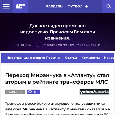
РАЗДЕЛЫ
ФУТБОЛ
Иностранцы о спорте России:
Статьи
Комменты
Новос
Переход Миранчука в «Атланту» стал
вторым в рейтинге трансферов МЛС
07.08.2024
0
Трансфер российского атакующего полузащитника
Алексея Миранчука
в «Атланту Юнайтед» оказался на
2 месте в рейтинге главных летних переходов в МЛС,