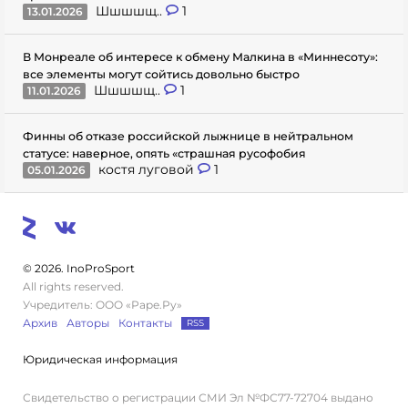
Шшшшщ..
1
13.01.2026
В Монреале об интересе к обмену Малкина в «Миннесоту»:
все элементы могут сойтись довольно быстро
Шшшшщ..
1
11.01.2026
Финны об отказе российской лыжнице в нейтральном
статусе: наверное, опять «страшная русофобия
костя луговой
1
05.01.2026
© 2026. InoProSport
All rights reserved.
Учредитель: ООО «Раре.Ру»
Архив
Авторы
Контакты
RSS
Юридическая информация
Свидетельство о регистрации СМИ Эл №ФС77-72704 выдано