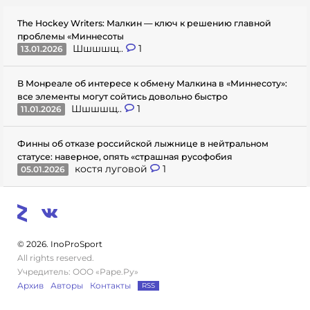
The Hockey Writers: Малкин — ключ к решению главной
проблемы «Миннесоты
Шшшшщ..
1
13.01.2026
В Монреале об интересе к обмену Малкина в «Миннесоту»:
все элементы могут сойтись довольно быстро
Шшшшщ..
1
11.01.2026
Финны об отказе российской лыжнице в нейтральном
статусе: наверное, опять «страшная русофобия
костя луговой
1
05.01.2026
© 2026. InoProSport
All rights reserved.
Учредитель: ООО «Раре.Ру»
Архив
Авторы
Контакты
RSS