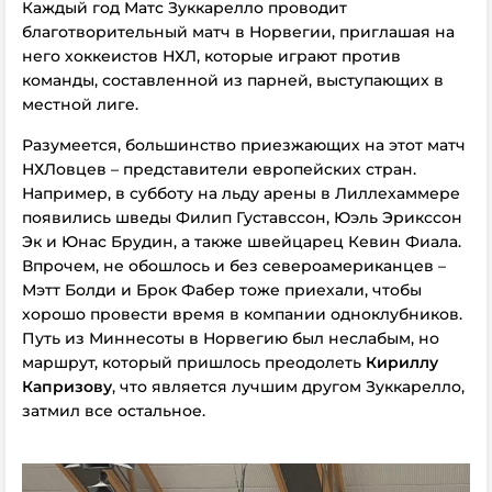
Каждый год Матс Зуккарелло проводит
благотворительный матч в Норвегии, приглашая на
него хоккеистов НХЛ, которые играют против
команды, составленной из парней, выступающих в
местной лиге.
Разумеется, большинство приезжающих на этот матч
НХЛовцев – представители европейских стран.
Например, в субботу на льду арены в Лиллехаммере
появились шведы Филип Густавссон, Юэль Эрикссон
Эк и Юнас Брудин, а также швейцарец Кевин Фиала.
Впрочем, не обошлось и без североамериканцев –
Мэтт Болди и Брок Фабер тоже приехали, чтобы
хорошо провести время в компании одноклубников.
Путь из Миннесоты в Норвегию был неслабым, но
маршрут, который пришлось преодолеть
Кириллу
Капризову
, что является лучшим другом Зуккарелло,
затмил все остальное.