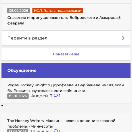
05.02.2026
НХЛ. Голы с подсказками
Спасения и пропущенные голы Бобровского и Аскарова 5
февраля
Перейти в раздел
Показать еще
Обсуждение
Vegas Hockey Knight о Дорофееве и Барбашеве на ОИ, если
бы Россия «научилась вести себя иначе
Андрей Л
1
19.01.2026
The Hockey Writers: Малкин — ключ к решению главной
проблемы «Миннесоты
Шшшшщ..
1
13.01.2026