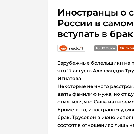
Иностранцы о с
России в самом
вступать в бра
18.08.2024
Фигурн
Зарубежные болельщики на по
что 17 августа
Александра Тр
Игнатова.
Некоторые немного расстрои
взять фамилию мужа, но от д
отметили, что Саша на церем
Кроме того, иностранцы уди
брак: Трусовой в июне исполн
состоят в отношениях лишь н