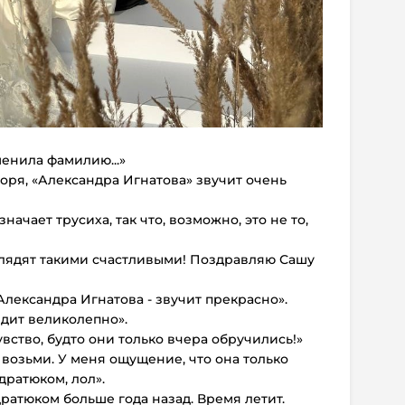
менила фамилию...»
воря, «Александра Игнатова» звучит очень
начает трусиха, так что, возможно, это не то,
глядят такими счастливыми! Поздравляю Сашу
 Александра Игнатова - звучит прекрасно».
дит великолепно».
увство, будто они только вчера обручились!»
 возьми. У меня ощущение, что она только
дратюком, лол».
ратюком больше года назад. Время летит.