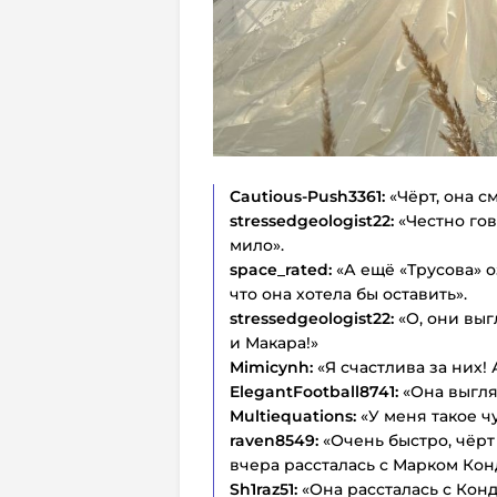
Cautious-Push3361:
«Чёрт, она с
stressedgeologist22:
«Честно го
мило».
space_rated:
«А ещё «Трусова» оз
что она хотела бы оставить».
stressedgeologist22:
«О, они вы
и Макара!»
Mimicynh:
«Я счастлива за них!
ElegantFootball8741:
«Она выгля
Multiequations:
«У меня такое ч
raven8549:
«Очень быстро, чёрт
вчера рассталась с Марком Кон
Sh1raz51:
«Она рассталась с Конд