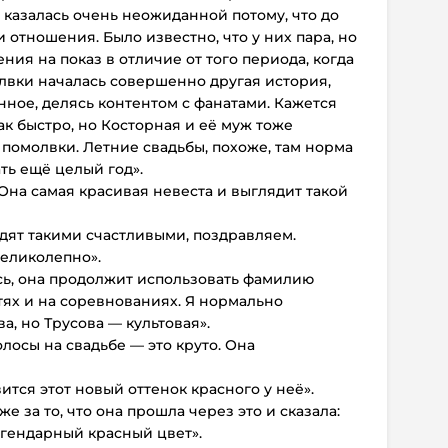
 казалась очень неожиданной потому, что до
 отношения. Было известно, что у них пара, но
ния на показ в отличие от того периода, когда
лвки началась совершенно другая история,
ное, делясь контентом с фанатами. Кажется
ак быстро, но Косторная и её муж тоже
помолвки. Летние свадьбы, похоже, там норма
ть ещё целый год».
Она самая красивая невеста и выглядит такой
дят такими счастливыми, поздравляем.
великолепно».
ь, она продолжит использовать фамилию
тях и на соревнованиях. Я нормально
, но Трусова — культовая».
лосы на свадьбе — это круто. Она
тся этот новый оттенок красного у неё».
е за то, что она прошла через это и сказала:
егендарный красный цвет».