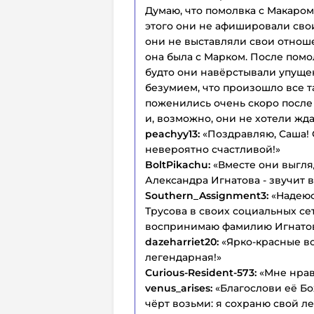
Думаю, что помолвка с Макаром
этого они не афишировали свои
они не выставляли свои отноше
она была с Марком. После помо
будто они навёрстывали упущен
безумием, что произошло все т
поженились очень скоро после 
и, возможно, они не хотели жда
peachyy13:
«Поздравляю, Саша! 
невероятно счастливой!»
BoltPikachu:
«Вместе они выгля
Александра Игнатова - звучит 
Southern_Assignment3:
«Надеюс
Трусова в своих социальных се
воспринимаю фамилию Игнатова
dazeharriet20:
«Ярко-красные во
легендарная!»
Curious-Resident-573:
«Мне нрави
venus_arises:
«Благослови её Бож
чёрт возьми: я сохраню свой л