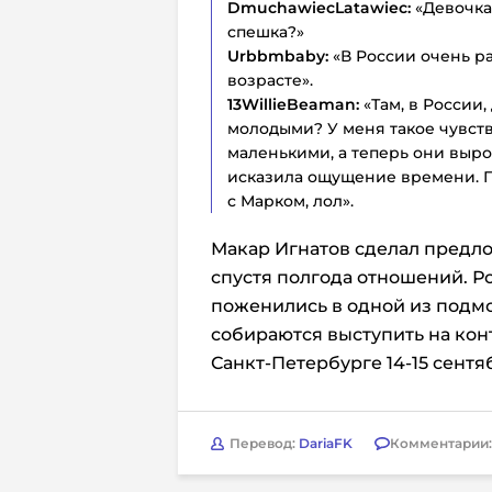
DmuchawiecLatawiec:
«Девочка
спешка?»
Urbbmbaby:
«В России очень р
возрасте».
13WillieBeaman:
«Там, в России
молодыми? У меня такое чувств
маленькими, а теперь они выр
исказила ощущение времени. По
с Марком, лол».
Макар Игнатов сделал предл
спустя полгода отношений. Р
поженились в одной из подмо
собираются выступить на кон
Санкт-Петербурге 14-15 сентя
Перевод:
DariaFK
Комментарии