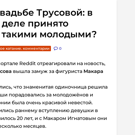
вадьбе Трусовой: в
 деле принято
к такими молодыми?
ое катание. комментарии
0
ртале Reddit отреагировали на новость,
усова
вышла замуж за фигуриста
Макара
лись, что знаменитая одиночница решила
уши порадовались за молодожёнов и
онии была очень красивой невестой.
вились раннему вступлению девушки в
илось 20 лет, и с Макаром Игнатовым они
есколько месяцев.