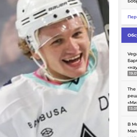
Боб
Пер
Обс
Veg
Бар
«на
19.0
The
реш
«Ми
13.0
В М
Мал