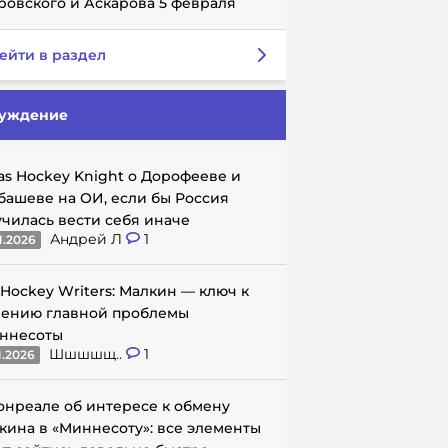
ровского и Аскарова 5 февраля
ейти в раздел
уждение
as Hockey Knight о Дорофееве и
башеве на ОИ, если бы Россия
училась вести себя иначе
Андрей Л
1
1.2026
 Hockey Writers: Малкин — ключ к
ению главной проблемы
ннесоты
Шшшшщ..
1
1.2026
онреале об интересе к обмену
кина в «Миннесоту»: все элементы