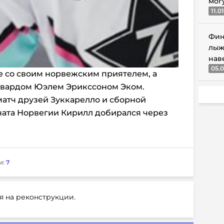
мог
11.0
Фин
лыж
нав
05.0
е со своим норвежским приятелем, а
рвардом Юэлем Эрикссоном Эком.
атч друзей Зуккарелло и сборной
ата Норвегии Кирилл добирался через
и:
7
я на реконструкции.