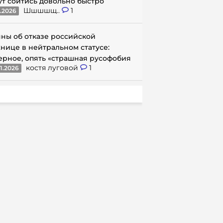
ут сойтись довольно быстро
Шшшшщ..
1
1.2026
ны об отказе российской
нице в нейтральном статусе:
ерное, опять «страшная русофобия
костя луговой
1
1.2026