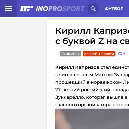
Иностранцы о спорте России:
С
ФУТБОЛ
Кирилл Каприз
с буквой Z на с
18.08.2024
Хоккей. новости
7
Кирилл Капризов
стал единс
приглашённым Матсом Зуккар
прошедший в норвежском Ли
27-летний российский напад
Зуккарелло, которая вышла в 
главного организатора встреч