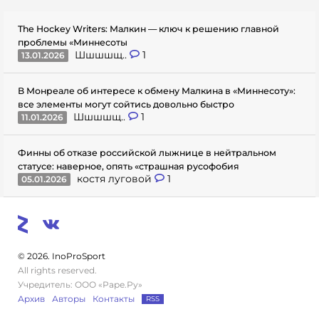
The Hockey Writers: Малкин — ключ к решению главной
проблемы «Миннесоты
Шшшшщ..
1
13.01.2026
В Монреале об интересе к обмену Малкина в «Миннесоту»:
все элементы могут сойтись довольно быстро
Шшшшщ..
1
11.01.2026
Финны об отказе российской лыжнице в нейтральном
статусе: наверное, опять «страшная русофобия
костя луговой
1
05.01.2026
© 2026. InoProSport
All rights reserved.
Учредитель: ООО «Раре.Ру»
Архив
Авторы
Контакты
RSS