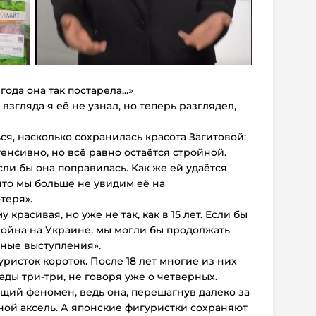
 года она так постарела...»
 взгляда я её не узнал, но теперь разглядел,
ся, насколько сохранилась красота Загитовой:
енсивно, но всё равно остаётся стройной.
сли бы она поправилась. Как же ей удаётся
что мы больше не увидим её на
теря».
 красивая, но уже не так, как в 15 лет. Если бы
война на Украине, мы могли бы продолжать
сные выступления».
ристок короток. После 18 лет многие из них
ады три-три, не говоря уже о четверных.
щий феномен, ведь она, перешагнув далеко за
йной аксель. А японские фигуристки сохраняют