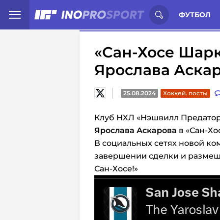
Иностранцы о спорте России:
С
ФУТБОЛ
«Сан-Хосе Шарк
Ярослава Аскар
25.08.2024
Хоккей. посты
Клуб НХЛ «Нэшвилл Предатор
Ярослава Аскарова
в «Сан‑Хо
В социальных сетях новой к
завершении сделки и размещ
Сан-Хосе!»