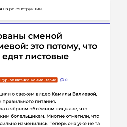
я на реконструкции.
ованы сменой
евой: это потому, что
е едят листовые
игурное катание. комментарии
0
бщили о свежем видео
Камилы Валиевой
,
и правильного питания.
ла в чёрном объёмном пиджаке, что
ким болельщикам. Многие отметили, что
сильно изменились. Теперь она уже не та