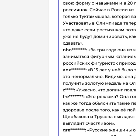
свою форму с навыками и в 20 л
россиянок. Сейчас в России из
только Туктамышева, которая в
Участвовать в Олимпиаде теперь
что даже если россиянкам позв
уже не будут доминировать, ка
сдавать».
nho********:
«За три года она из
заниматься фигурным катанием 
российских фигуристок приходи
anx********:
«В 15 лет у неё было
это ненормально. Видимо, она 
получить золотую медаль на О
z*****:
«Ужасно, что допинг повл
fre********:
«Это реклама? Она го
как же тогда объяснить такие п
здоровье после того, как её пой
Щербакова и Трусова выглядят
выглядит счастливой».
gre********:
«Русские женщины о