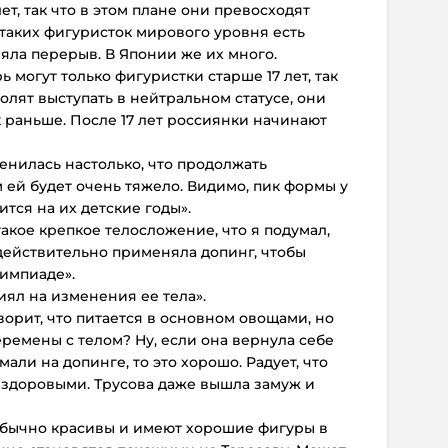
ет, так что в этом плане они превосходят
 таких фигуристок мирового уровня есть
зяла перерыв. В Японии же их много.
 могут только фигуристки старше 17 лет, так
олят выступать в нейтральном статусе, они
к раньше. После 17 лет россиянки начинают
менилась настолько, что продолжать
ей будет очень тяжело. Видимо, пик формы у
тся на их детские годы».
 такое крепкое телосложение, что я подумал,
действительно применяла допинг, чтобы
лимпиаде».
иял на изменения ее тела».
ворит, что питается в основном овощами, но
еремены с телом? Ну, если она вернула себе
мали на допинге, то это хорошо. Радует, что
 здоровыми. Трусова даже вышла замуж и
бычно красивы и имеют хорошие фигуры в