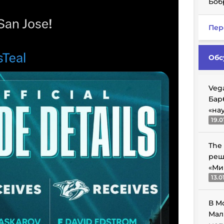
Боб
Пер
Обс
Veg
Бар
«на
19.0
The
реш
«Ми
13.0
В М
Мал