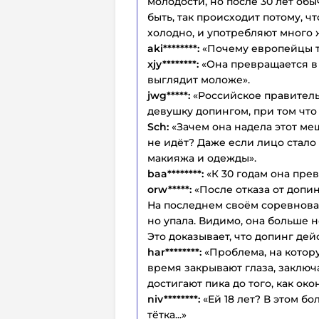
молодости, но после 30 лет об
быть, так происходит потому, ч
холодно, и употребляют много 
aki********:
«Почему европейцы т
xjy********:
«Она превращается в 
выглядит моложе».
jwg*****:
«Российское правитель
девушку допингом, при том что
Sch:
«Зачем она надела этот м
не идёт? Даже если лицо стало
макияжа и одежды».
baa********:
«К 30 годам она пре
orw*****:
«После отказа от допи
На последнем своём соревнова
но упала. Видимо, она больше н
Это доказывает, что допинг дей
har********:
«Проблема, на котор
время закрывают глаза, заключ
достигают пика до того, как ок
niv********:
«Ей 18 лет? В этом б
тётка...»