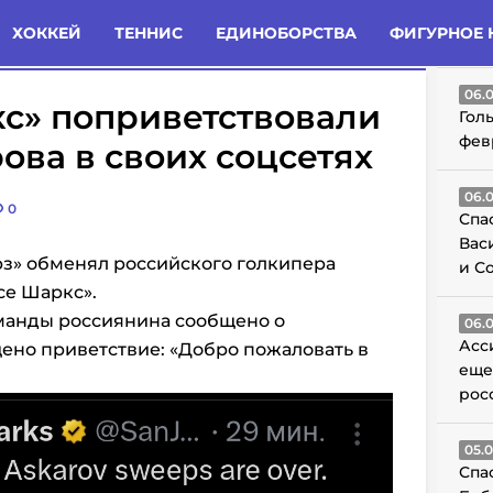
татьи
Комменты
Новости
ХОККЕЙ
ТЕННИС
ЕДИНОБОРСТВА
ФИГУРНОЕ 
ГО
06.
с» поприветствовали
Гол
фев
ова в своих соцсетях
06.
0
Спа
Вас
з» обменял российского голкипера
и С
се Шаркс».
оманды россиянина сообщено о
06.
Асс
ено приветствие: «Добро пожаловать в
еще
рос
05.
Спа