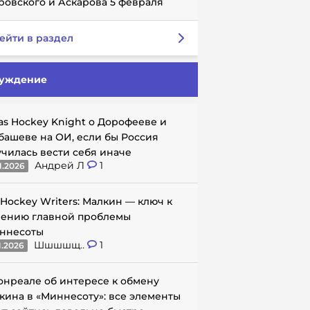
ровского и Аскарова 5 февраля
ейти в раздел
уждение
as Hockey Knight о Дорофееве и
башеве на ОИ, если бы Россия
училась вести себя иначе
Андрей Л
1
1.2026
 Hockey Writers: Малкин — ключ к
ению главной проблемы
ннесоты
Шшшшщ..
1
1.2026
онреале об интересе к обмену
кина в «Миннесоту»: все элементы