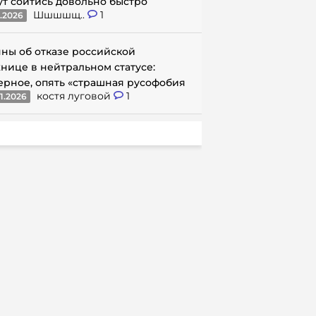
ут сойтись довольно быстро
Шшшшщ..
1
1.2026
ны об отказе российской
нице в нейтральном статусе:
ерное, опять «страшная русофобия
костя луговой
1
1.2026