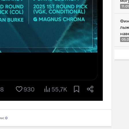
мог
11.0
Фин
лыж
нав
05.0
ии:
0