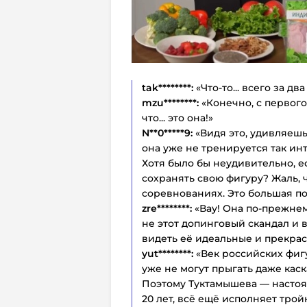
tak********:
«Что-то... всего за два
mzu********:
«Конечно, с первого
что... это она!»
N**0*****9:
«Видя это, удивляешь
она уже не тренируется так инт
Хотя было бы неудивительно, е
сохранять свою фигуру? Жаль, 
соревнованиях. Это большая по
zre********:
«Вау! Она по-прежнему
не этот допинговый скандал и 
видеть её идеальные и прекра
yut********:
«Век российских фигу
уже не могут прыгать даже каск
Поэтому Туктамышева — настоя
20 лет, всё ещё исполняет тро