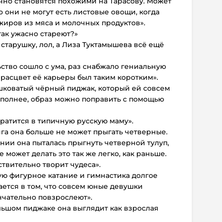
ычно становятся похожими на Тарасову. Может
то они не могут есть листовые овощи, когда
жиров из мяса и молочных продуктов».
ак ужасно стареют?»
старушку, лол, а Лиза Туктамышева всё ещё
ство сошло с ума, раз снабжало гениальную
 расцвет её карьеры был таким коротким».
ешковатый чёрный пиджак, который ей совсем
 полнее, образ можно поправить с помощью
вратится в типичную русскую маму».
нга она больше не может прыгать четверные.
нии она пыталась прыгнуть четверной тулуп,
е может делать это так же легко, как раньше.
ствительно творит чудеса».
ую фигурное катание и гимнастика долгое
ается в том, что совсем юные девушки
ончательно повзрослеют».
ольшом пиджаке она выглядит как взрослая