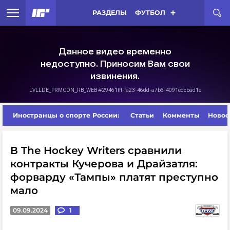
РАЗДЕЛЫ
ФУТБОЛ
Иностранцы о спорте России:
Статьи
Комменты
Новос
В The Hockey Writers сравнили
контракты Кучерова и Драйзатля:
форварду «Тампы» платят преступно
мало
09.09.2024
1