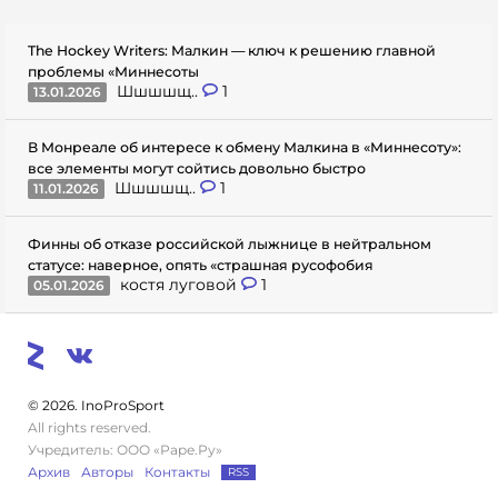
The Hockey Writers: Малкин — ключ к решению главной
проблемы «Миннесоты
Шшшшщ..
1
13.01.2026
В Монреале об интересе к обмену Малкина в «Миннесоту»:
все элементы могут сойтись довольно быстро
Шшшшщ..
1
11.01.2026
Финны об отказе российской лыжнице в нейтральном
статусе: наверное, опять «страшная русофобия
костя луговой
1
05.01.2026
© 2026. InoProSport
All rights reserved.
Учредитель: ООО «Раре.Ру»
Архив
Авторы
Контакты
RSS