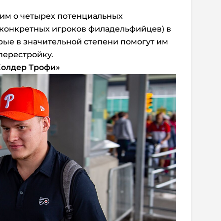
рим о четырех потенциальных
 конкретных игроков филадельфийцев) в
ые в значительной степени помогут им
перестройку.
Колдер Трофи»