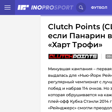
Иностранцы о спорте России:
С
ФУТБОЛ
Clutch Points (
если Панарин в
«Харт Трофи»
09.
Минувшая кампания – первая 
выдалась для «Нью-Йорк Рей
регулярный чемпионат с лучш
побед и набрав 114 очков. Но 
которая обрушивается на каж
плей-офф Кубка Стэнли 2014 г
«Рейнджерс» смогли преодоле