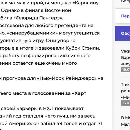
Боб
рех матчах и пройдя мощную «Каролину
. Однако в финале Восточной
Пер
била «Флорида Пантерз».
стсезона для любого претендента на
но, «синерубашечники» могут утешиться
Обс
зультативную игру. Они упорно
орые в итоге и завоевали Кубок Стэнли.
Veg
ю работу по формированию сильного
Бар
ении остается еще очень много
«на
19.0
х прогноза для «Нью-Йорк Рейнджерс» на
The
реш
ьего места в голосовании за «Харт
«Ми
13.0
 своей карьеры в НХЛ показывает
ний год стал для него лучшим за весь
В М
й Америке: он забил 49 голов и отдал 71
Мал