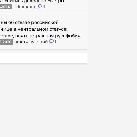
ут сойтись довольно быстро
Шшшшщ..
1
1.2026
ны об отказе российской
нице в нейтральном статусе:
ерное, опять «страшная русофобия
костя луговой
1
1.2026