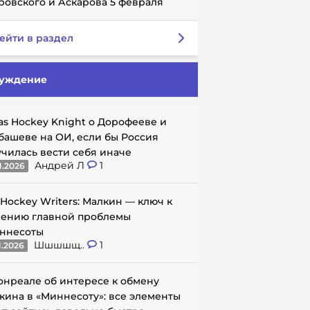
ровского и Аскарова 5 февраля
ейти в раздел
уждение
as Hockey Knight о Дорофееве и
башеве на ОИ, если бы Россия
училась вести себя иначе
Андрей Л
1
1.2026
 Hockey Writers: Малкин — ключ к
ению главной проблемы
ннесоты
Шшшшщ..
1
1.2026
онреале об интересе к обмену
кина в «Миннесоту»: все элементы