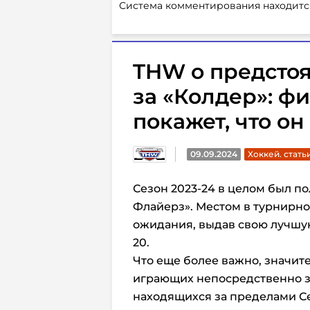
Система комментирования находитс
THW о предсто
за «Колдер»: ф
покажет, что о
09.09.2024
Хоккей. стать
Сезон 2023-24 в целом был 
Флайерз». Местом в турнирн
ожидания, выдав свою лучшую
20.
Что еще более важно, значите
играющих непосредственно за
находящихся за пределами С