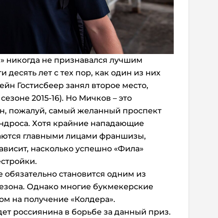
» никогда не признавался лучшим
 десять лет с тех пор, как один из них
ейн Гостисбеер занял второе место,
 сезоне 2015-16). Но Мичков – это
Он, пожалуй, самый желанный проспект
ндроса. Хотя крайние нападающие
ваются главными лицами франшизы,
ависит, насколько успешно «Фила»
естройки.
е обязательно становится одним из
сезона. Однако многие букмекерские
ом на получение «Колдера».
дет россиянина в борьбе за данный приз.