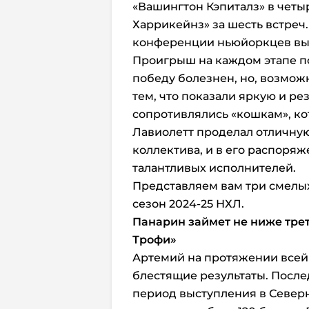
«Вашингтон Кэпиталз» в четы
Харрикейнз» за шесть встреч
конференции ньюйоркцев вы
Проигрыш на каждом этапе по
победу болезнен, но, возмож
тем, что показали яркую и ре
сопротивлялись «кошкам», кот
Лавиолетт проделал отличну
коллектива, и в его распоряж
талантливых исполнителей.
Представляем вам три смелы
сезон 2024-25 НХЛ.
Панарин займет не ниже трет
Трофи»
Артемий на протяжении всей
блестящие результаты. Послед
период выступления в Северно