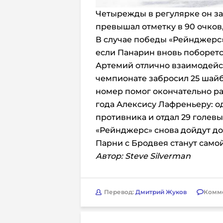
Четырежды в регулярке он заб
превышал отметку в 90 очков
В случае победы «Рейнджерс»
если Панарин вновь поборется
Артемий отлично взаимодейс
чемпионате забросил 25 шайб 
номер помог окончательно р
года Алексису Лафреньеру: о
противника и отдал 29 голевы
«Рейнджерс» снова дойдут д
Парни с Бродвея станут само
Автор: Steve Silverman
Перевод:
Дмитрий Жуков
Комм