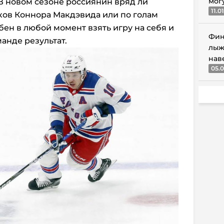
мог
 В новом сезоне россиянин вряд ли
11.0
ков Коннора Макдэвида или по голам
бен в любой момент взять игру на себя и
Фин
анде результат.
лыж
нав
05.0