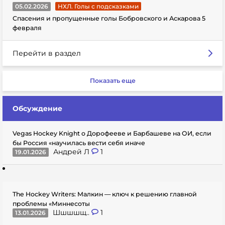
05.02.2026
НХЛ. Голы с подсказками
Спасения и пропущенные голы Бобровского и Аскарова 5
февраля
Перейти в раздел
Показать еще
Обсуждение
Vegas Hockey Knight о Дорофееве и Барбашеве на ОИ, если
бы Россия «научилась вести себя иначе
Андрей Л
1
19.01.2026
The Hockey Writers: Малкин — ключ к решению главной
проблемы «Миннесоты
Шшшшщ..
1
13.01.2026