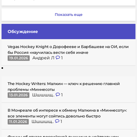
Показать еще
Обсуждение
Vegas Hockey Knight о Дорофееве и Барбашеве на ОИ, если
бы Россия «научилась вести себя иначе
Андрей Л
1
19.01.2026
The Hockey Writers: Малкин — ключ к решению главной
проблемы «Миннесоты
Шшшшщ..
1
13.01.2026
В Монреале об интересе к обмену Малкина в «Миннесоту»:
все элементы могут сойтись довольно быстро
Шшшшщ..
1
11.01.2026
Финны об отказе российской лыжнице в нейтральном