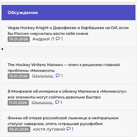
Обсуждение
Vegas Hockey Knight о Дорофееве и Барбашеве на ОИ, если
бы Россия «научилась вести себя иначе
Андрей Л
1
19.01.2026
The Hockey Writers: Малкин — ключ к решению главной
проблемы «Миннесоты
Шшшшщ..
1
13.01.2026
В Монреале об интересе к обмену Малкина в «Миннесоту»:
все элементы могут сойтись довольно быстро
Шшшшщ..
1
11.01.2026
Финны об отказе российской лыжнице в нейтральном
статусе: наверное, опять «страшная русофобия
костя луговой
1
05.01.2026