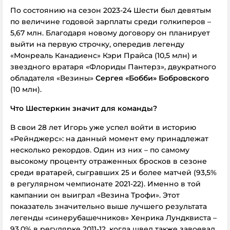
По состоянию на сезон 2023-24 Шести был девятым
по величине годовой зарплаты среди голкиперов –
5,67 млн. Благодаря новому договору он планирует
выйти на первую строчку, опередив легенду
«Монреаль Канадиенс» Кэри Прайса (10,5 млн) и
звездного вратаря «Флориды Пантерз», двукратного
обладателя «Везины»
Сергея «Бобби» Бобровского
(10 млн).
Что Шестеркин значит для команды?
В свои 28 лет Игорь уже успел войти в историю
«Рейнджерс»: на данный момент ему принадлежат
несколько рекордов. Один из них – по самому
высокому проценту отраженных бросков в сезоне
среди вратарей, сыгравших 25 и более матчей (93,5%
в регулярном чемпионате 2021-22). Именно в той
кампании он выиграл «Везина Трофи». Этот
показатель значительно выше лучшего результата
легенды «синерубашечников» Хенрика Лундквиста –
93,0% в регулярке 2011-12, когда швед также завоевал