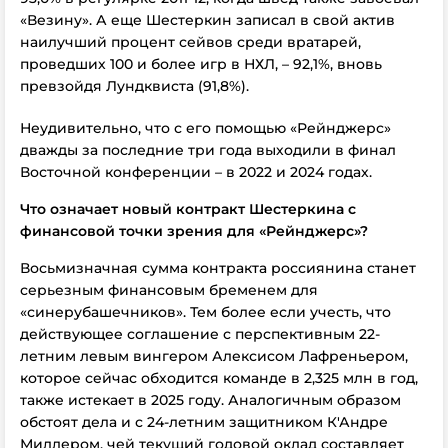
«Везину». А еще Шестеркин записал в свой актив
наилучший процент сейвов среди вратарей,
проведших 100 и более игр в НХЛ, – 92,1%, вновь
превзойдя Лундквиста (91,8%).
Неудивительно, что с его помощью «Рейнджерс»
дважды за последние три года выходили в финал
Восточной конференции – в 2022 и 2024 годах.
Что означает новый контракт Шестеркина с
финансовой точки зрения для «Рейнджерс»?
Восьмизначная сумма контракта россиянина станет
серьезным финансовым бременем для
«синерубашечников». Тем более если учесть, что
действующее соглашение с перспективным 22-
летним левым вингером Алексисом Лафреньером,
которое сейчас обходится команде в 2,325 млн в год,
также истекает в 2025 году. Аналогичным образом
обстоят дела и с 24-летним защитником К'Андре
Миллером, чей текущий годовой оклад составляет