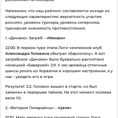
Напомним, что наш рейтинг составляется исходя из
следующих характеристик: вероятность участия
россиян, уровень турнира, уровень соперника,
турнирная значимость противостояния.
1. «Динамо» Загреб –
«Монако»
22:00. В первом туре этапа Лиги чемпионов клуб
Александра Головина
обыграл «Барселону». А вот
загребское «Динамо» было буквально растоптано
немецкой «Баварией» 2:9. У экс-армейца отличные
шансы уехать из Хорватии в хорошем настроении, а у
нас - увидеть его в игре.
Результат: 2:2. Головин вышел в старте, но был
заменен в перерыве таймов. На этот момент хозяева
вели 1:0.
2. «Витория Гимарайнш» -
«Целе»
17:30. Матч первого тура групповой стадии Лиги