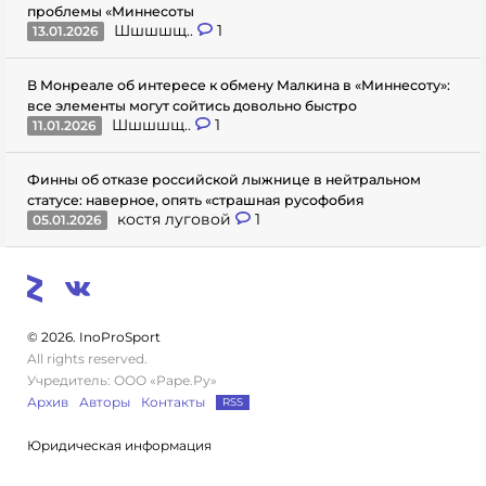
проблемы «Миннесоты
Шшшшщ..
1
13.01.2026
В Монреале об интересе к обмену Малкина в «Миннесоту»:
все элементы могут сойтись довольно быстро
Шшшшщ..
1
11.01.2026
Финны об отказе российской лыжнице в нейтральном
статусе: наверное, опять «страшная русофобия
костя луговой
1
05.01.2026
© 2026. InoProSport
All rights reserved.
Учредитель: ООО «Раре.Ру»
Архив
Авторы
Контакты
RSS
Юридическая информация