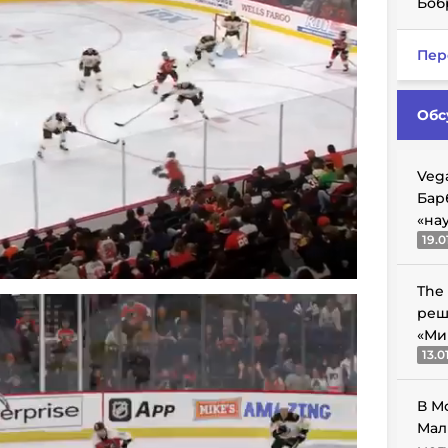
Боб
Пер
Обс
Veg
Бар
«на
19.0
The
реш
«Ми
13.0
В М
Мал