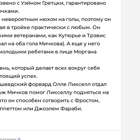
 звено с Уэйном Гретцки, гарантировано
очками.
 невероятным нюхом на голы, поэтому он
ая в тройке практически с любым. Он
кими ветеранами, как Кутюрье и Трэвис
л на оба гола Мичкова). А еще у него
 молодыми ребятами в лице Моргана
ень, который делает всех вокруг себя
стоящий успех.
, шведский форвард Олле Ликселл отдал
з уж Мичков помог Ликселлу подняться на
что он способен сотворить с Фростом,
иппеттом или Джоэлем Фараби.
ентарии:
0