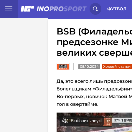
Иностранцы о спорте России:
С
ФУТБОЛ
BSB (Филадель
предсезонке Ми
великих сверш
05.10.2024
Хоккей. статьи
Да, это всего лишь предсезон
болельщикам «Филадельфии» 
Во-первых, новичок
Матвей 
гол в овертайме.