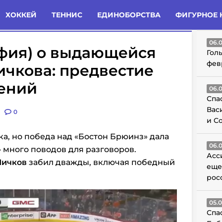
татьи
Комменты
Новости
ХОККЕЙ
ТЕННИС
ЕДИНОБОРСТВА
ФИГУРНОЕ 
ГО
06.
фия) о выдающейся
Гол
фев
чкова: предвестие
ений
06.
Спа
Вас
0
и С
ка, но победа над «Бостон Брюинз» дала
06.
много поводов для разговоров.
Асс
Мичков
забил дважды, включая победный
еще
рос
05.
Спа