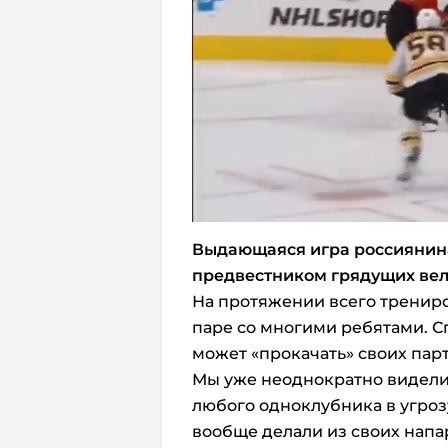
Выдающаяся игра россиянина
предвестником грядущих ве
На протяжении всего тренир
паре со многими ребятами. Сп
может «прокачать» своих пар
Мы уже неоднократно видели
любого одноклубника в угроз
вообще делали из своих нап