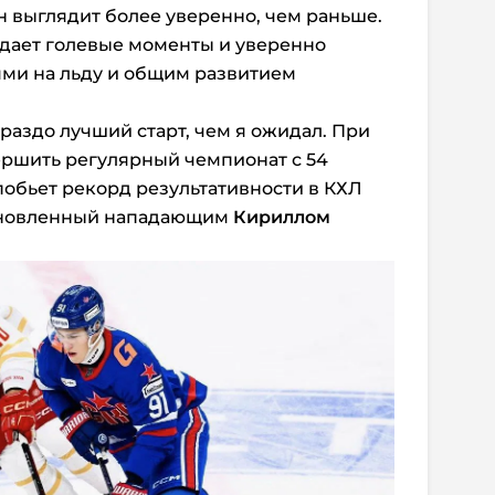
 он выглядит более уверенно, чем раньше.
здает голевые моменты и уверенно
иями на льду и общим развитием
 гораздо лучший старт, чем я ожидал. При
ершить регулярный чемпионат с 54
побьет рекорд результативности в КХЛ
становленный нападающим
Кириллом