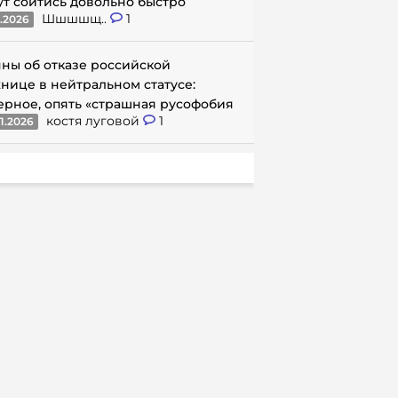
ут сойтись довольно быстро
Шшшшщ..
1
1.2026
ны об отказе российской
нице в нейтральном статусе:
ерное, опять «страшная русофобия
костя луговой
1
1.2026