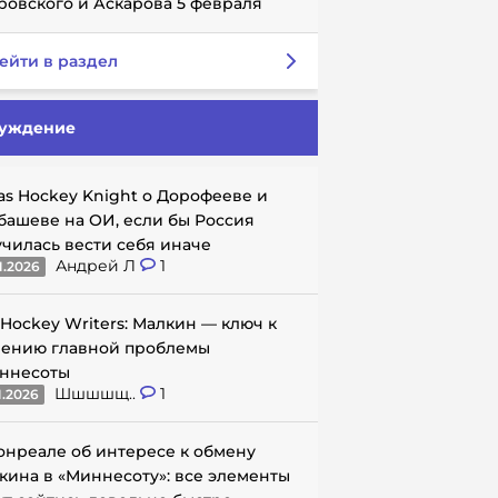
ровского и Аскарова 5 февраля
ейти в раздел
уждение
as Hockey Knight о Дорофееве и
башеве на ОИ, если бы Россия
училась вести себя иначе
Андрей Л
1
1.2026
 Hockey Writers: Малкин — ключ к
ению главной проблемы
ннесоты
Шшшшщ..
1
1.2026
онреале об интересе к обмену
кина в «Миннесоту»: все элементы