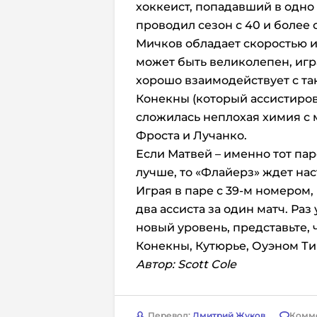
хоккеист, попадавший в одно
проводил сезон с 40 и более 
Мичков обладает скоростью и
может быть великолепен, игр
хорошо взаимодействует с та
Конекны (который ассистирова
сложилась неплохая химия с
Фроста и Лучанко.
Если Матвей – именно тот пар
лучше, то «Флайерз» ждет на
Играя в паре с 39-м номером
два ассиста за один матч. Ра
новый уровень, представьте, 
Конекны, Кутюрье, Оуэном Т
Автор: Scott Cole
Перевод:
Дмитрий Жуков
Комм