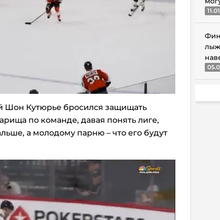
мог
11.0
Фин
лыж
нав
05.0
й Шон Кутюрье бросился защищать
арища по команде, давая понять лиге,
льше, а молодому парню – что его будут